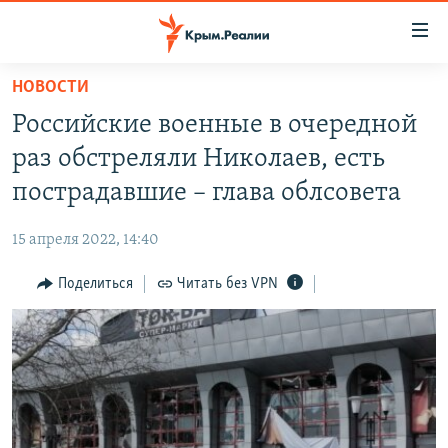
Доступность
ссылки
Вернуться
НОВОСТИ
к
НОВОСТИ
Российские военные в очередной
основному
СПЕЦПРОЕКТЫ
содержанию
раз обстреляли Николаев, есть
ВОДА
Вернутся
ГРУЗ 200
пострадавшие – глава облсовета
к
ИСТОРИЯ
КАРТА ВОЕННЫХ ОБЪЕКТОВ КРЫМА
главной
15 апреля 2022, 14:40
ЕЩЕ
11 ЛЕТ ОККУПАЦИИ КРЫМА. 11 ИСТОРИЙ СОПРОТИВЛЕНИЯ
навигации
Вернутся
Поделиться
Читать без VPN
РАДІО СВОБОДА
ИНТЕРАКТИВ
к
КАК ОБОЙТИ БЛОКИРОВКУ
ИНФОГРАФИКА
поиску
ТЕЛЕПРОЕКТ КРЫМ.РЕАЛИИ
Українською
СОВЕТЫ ПРАВОЗАЩИТНИКОВ
Qırımtatar
ПРОПАВШИЕ БЕЗ ВЕСТИ