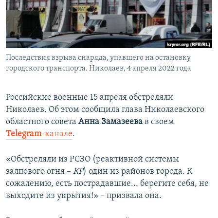
ПРИСОЕДИНЯЙТЕСЬ!
ПОБЕДИТЕЛЕЙ НЕ СУДЯТ?
КРЫМ.НЕПОКОРЕННЫЙ
ELIFBE
Последствия взрыва снаряда, упавшего на остановку
УКРАИНСКАЯ ПРОБЛЕМА КРЫМА
городского транспорта. Николаев, 4 апреля 2022 года
Все сайты RFE/RL
Российские военные 15 апреля обстреляли
Николаев. Об этом сообщила глава Николаевского
областного совета
Анна Замазеева
в своем
Telegram
-канале
.
«Обстреляли из РСЗО (реактивной системы
залпового огня –
КР
) один из районов города. К
сожалению, есть пострадавшие... берегите себя, не
выходите из укрытия!» – призвала она.