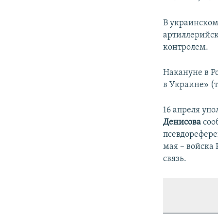
В украинском
артиллерийск
контролем.
Накануне в Р
в Украине» (
16 апреля уп
Денисова
соо
псевдореферен
мая – войска
связь.