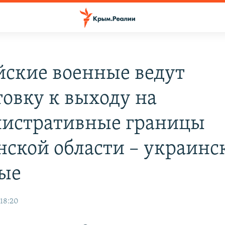
йские военные ведут
товку к выходу на
истративные границы
нской области – украинс
ые
 18:20