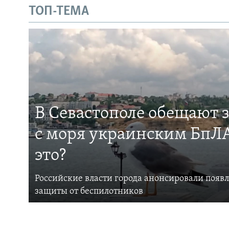
ТОП-ТЕМА
В Севастополе обещают 
с моря украинским БпЛА
это?
Российские власти города анонсировали появ
защиты от беспилотников