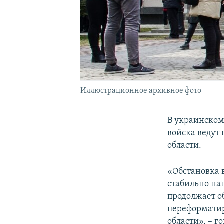
Иллюстрационное архивное фото
В украинском
войска ведут
области.
«Обстановка 
стабильно на
продолжает о
переформатир
области», – г