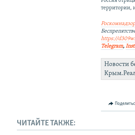
Россия отриц
территории, 
Роскомнадзор
Беспрепятст
https://d309w
Telegram
,
Ins
Новости б
Крым.Реа
Поделить
ЧИТАЙТЕ ТАКЖЕ: