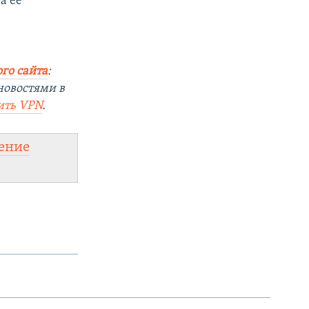
а ее
го сайта
:
новостями в
ить VPN
.
ение