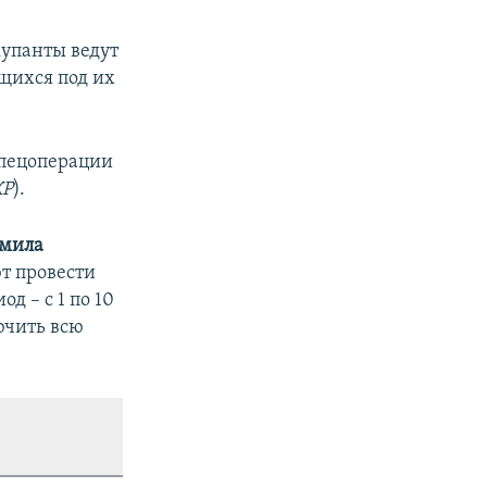
упанты ведут
щихся под их
спецоперации
КР
).
мила
т провести
д – с 1 по 10
ючить всю