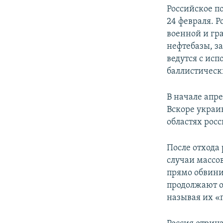
Российское 
24 февраля. 
военной и гр
нефтебазы, з
ведутся с ис
баллистическ
В начале апр
Вскоре украи
областях рос
После отхода
случаи массо
прямо обвини
продолжают о
называя их «