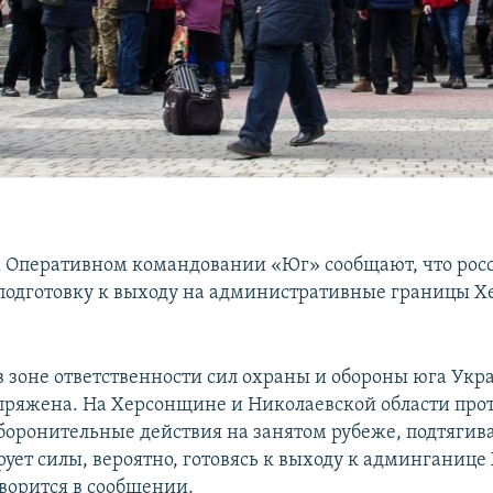
 Оперативном командовании «Юг» сообщают, что рос
 подготовку к выходу на административные границы Х
в зоне ответственности сил охраны и обороны юга Ук
пряжена. На Херсонщине и Николаевской области про
боронительные действия на занятом рубеже, подтягива
ует силы, вероятно, готовясь к выходу к админганице
оворится в сообщении.