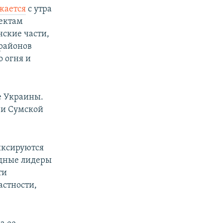
жается
с утра
ъектам
ские части,
 районов
о огня и
е Украины.
 и Сумской
иксируются
адные лидеры
ти
астности,