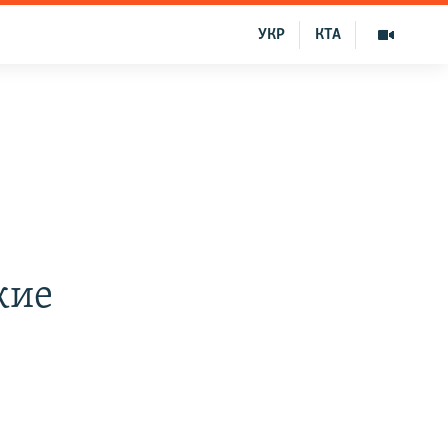
УКР
КТА
кие