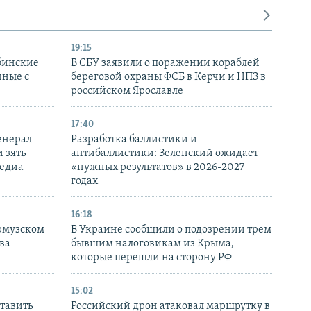
19:15
бинские
В СБУ заявили о поражении кораблей
нные с
береговой охраны ФСБ в Керчи и НПЗ в
российском Ярославле
17:40
енерал-
Разработка баллистики и
 зять
антибаллистики: Зеленский ожидает
медиа
«нужных результатов» в 2026-2027
годах
16:18
Ормузском
В Украине сообщили о подозрении трем
ва –
бывшим налоговикам из Крыма,
которые перешли на сторону РФ
15:02
тавить
Российский дрон атаковал маршрутку в