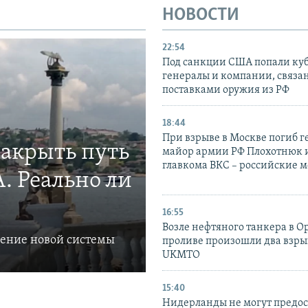
НОВОСТИ
22:54
Под санкции США попали ку
генералы и компании, связа
поставками оружия из РФ
18:44
При взрыве в Москве погиб г
закрыть путь
майор армии РФ Плохотнюк и
главкома ВКС – российские 
. Реально ли
16:55
Возле нефтяного танкера в 
ление новой системы
проливе произошли два взры
UKMTO
15:40
Нидерланды не могут предос