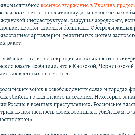
полномасштабное
военное вторжение в Украину продол
Российские войска наносят авиаудары по ключевым об
ажданской инфраструктуры, разрушая аэродромы, воин
аправки, церкви, школы и больницы. Обстрелы жилых
пользованием артиллерии, реактивных систем залповог
их ракет.
еля Москва заявила о сокращении активности на север
нские власти сообщили, что в Киевской, Черниговской
сийских военных не осталось.
 российских войск в освобожденных селах и городах ф
вых убийств гражданского населения. Некоторые зап
ли Россию в военных преступлениях. Российские влас
трицать причастность своих военных к убийствам, в ч
постановкой».