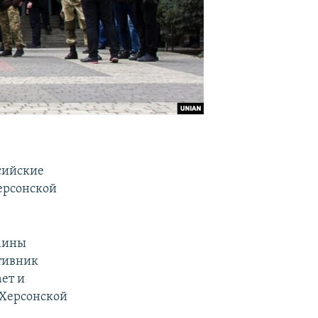
сийские
ерсонской
раины
тивник
ет и
 Херсонской