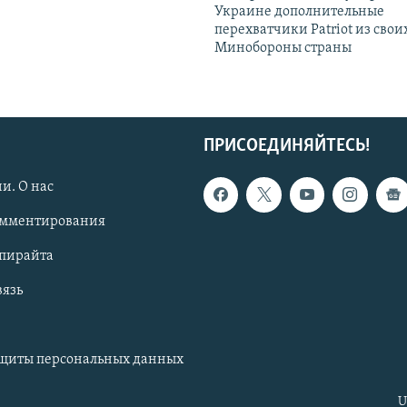
Украине дополнительные
перехватчики Patriot из своих
Минобороны страны
ПРИСОЕДИНЯЙТЕСЬ!
и. О нас
омментирования
опирайта
вязь
ащиты персональных данных
U