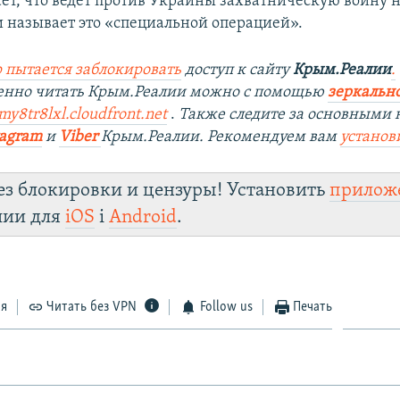
ает, что ведет против Украины захватническую войну н
и называет это «специальной операцией».
 пытается заблокировать
доступ к сайту
Крым.Реалии
.
венно читать Крым.Реалии можно с помощью
зеркально
my8tr8lxl.cloudfront.net
​.
Также следите за основными 
tagram
и
Viber
Крым.Реалии. Рекомендуем вам
установ
ез блокировки и цензуры! Установить
прилож
лии для
iOS
і
Android
.
ся
Читать без VPN
Follow us
Печать