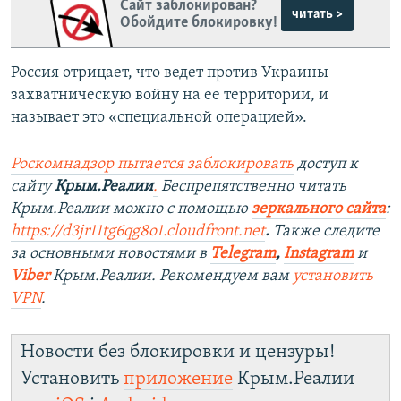
Сайт заблокирован?
читать >
Обойдите блокировку!
Россия отрицает, что ведет против Украины
захватническую войну на ее территории, и
называет это «специальной операцией».
Роскомнадзор пытается заблокировать
доступ к
сайту
Крым.Реалии
.
Беспрепятственно читать
Крым.Реалии можно с помощью
зеркального сайта
:
https://d3jr11tg6qg8o1.cloudfront.net
.
Также следите
за основными новостями в
Telegram
,
Instagram
и
Viber
Крым.Реалии. Рекомендуем вам
установить
VPN
.
Новости без блокировки и цензуры!
Установить
приложение
Крым.Реалии