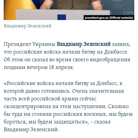
ПРИСОЕДИНЯЙТЕСЬ!
ПОБЕДИТЕЛЕЙ НЕ СУДЯТ?
КРЫМ.НЕПОКОРЕННЫЙ
Владимир Зеленский
ELIFBE
УКРАИНСКАЯ ПРОБЛЕМА КРЫМА
Президент Украины
Владимир Зеленский
заявил,
Все сайты RFE/RL
что российские войска начали битву на Донбассе.
Об этом он сказал во время своего видеобращения
поздним вечером 18 апреля.
«Российские войска начали битву за Донбасс, к
которой давно готовились. Очень значительная
часть всей российской армии сейчас
сконцентрирована на этом наступлении. Сколько
бы туда ни сгоняли российских военных, мы будем
бороться, мы будем защищаться», – сказал
Владимир Зеленский.