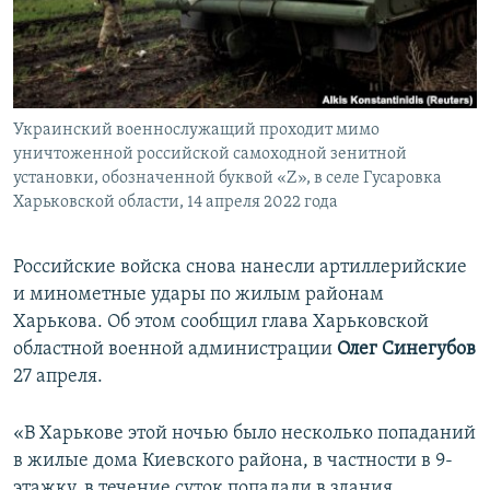
ПРИСОЕДИНЯЙТЕСЬ!
ПОБЕДИТЕЛЕЙ НЕ СУДЯТ?
КРЫМ.НЕПОКОРЕННЫЙ
ELIFBE
Украинский военнослужащий проходит мимо
УКРАИНСКАЯ ПРОБЛЕМА КРЫМА
уничтоженной российской самоходной зенитной
Все сайты RFE/RL
установки, обозначенной буквой «Z», в селе Гусаровка
Харьковской области, 14 апреля 2022 года
Российские войска снова нанесли артиллерийские
и минометные удары по жилым районам
Харькова. Об этом сообщил глава Харьковской
областной военной администрации
Олег Синегубов
27 апреля.
«В Харькове этой ночью было несколько попаданий
в жилые дома Киевского района, в частности в 9-
этажку, в течение суток попадали в здания