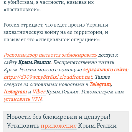
к убийствам, в частности, называя их
«постановкой».
Россия отрицает, что ведет против Украины
захватническую войну на ее территории, и
называет это «специальной операцией».
Роскомнадзор пытается заблокировать
доступ к
сайту
Крым.Реалии
.
Беспрепятственно читать
Крым.Реалии можно с помощью
зеркального сайта
:
https://d309wmy8tr8lxl.cloudfront.net
.
Также
следите за основными новостями в
Telegram
,
Instagram
и
Viber
Крым.Реалии. Рекомендуем вам
установить VPN
.
Новости без блокировки и цензуры!
Установить
приложение
Крым.Реалии