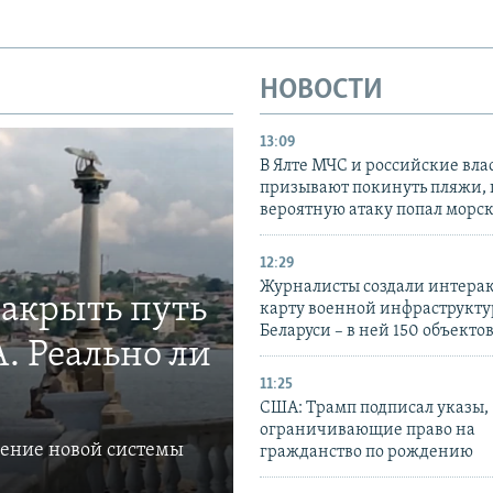
НОВОСТИ
13:09
В Ялте МЧС и российские вла
призывают покинуть пляжи, 
вероятную атаку попал морс
12:29
Журналисты создали интера
закрыть путь
карту военной инфраструкт
Беларуси – в ней 150 объекто
. Реально ли
11:25
США: Трамп подписал указы,
ограничивающие право на
ление новой системы
гражданство по рождению