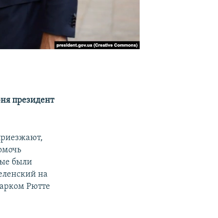
юня президент
 приезжают,
помочь
рые были
Зеленский на
Марком Рютте