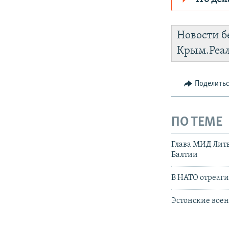
Роскомнадз
Новости б
https://d3d
Крым.Реа
установить
Поделить
ПО ТЕМЕ
Глава МИД Литв
Балтии
В НАТО отреаги
Эстонские воен