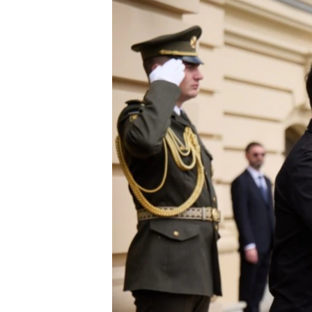
ПОБЕДИТЕЛЕЙ НЕ СУДЯТ?
КРЫМ.НЕПОКОРЕННЫЙ
ELIFBE
УКРАИНСКАЯ ПРОБЛЕМА КРЫМА