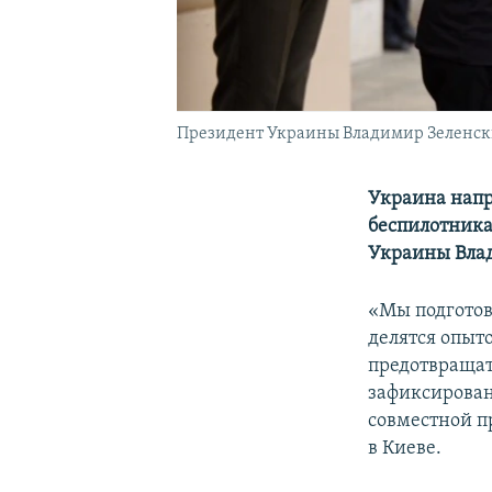
Президент Украины Владимир Зеленский
Украина напр
беспилотника
Украины Вла
«Мы подготов
делятся опыт
предотвращат
зафиксирован
совместной п
в Киеве.