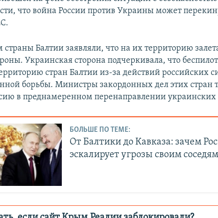
сти, что война России против Украины может перекин
С.
 страны Балтии заявляли, что на их территорию зале
роны. Украинская сторона подчеркивала, что беспило
территорию стран Балтии из-за действий российских с
нной борьбы. Министры закордонных дел этих стран 
сию в преднамеренном перенаправлении украинских 
БОЛЬШЕ ПО ТЕМЕ:
От Балтики до Кавказа: зачем Ро
эскалирует угрозы своим соседям
ать, если сайт Крым.Реалии заблокировали?