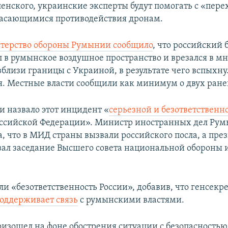
ленского, украинские эксперты будут помогать с «пер
касающимися противодействия дронам.
терство обороны Румынии сообщило
, что российский
л в румынское воздушное пространство и врезался в 
вблизи границы с Украиной, в результате чего вспыхн
. Местные власти сообщили как минимум о двух ран
назвало этот инцидент «
серьезной и безответственн
оссийской Федерации». Министр иностранных дел Ру
, что в МИД страны вызвали российского посла, а пре
ал заседание Высшего совета национальной обороны и
и «безответственность России», добавив, что генсекр
оддерживает связь
с румынскими властями.
изошел на фоне обострения ситуации с безопасностью 