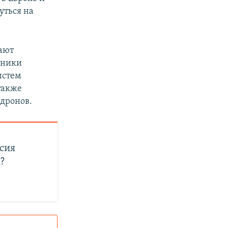
уться на
тают
тники
истем
также
дронов.
ссия
?