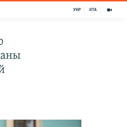
УКР
КТА
о
раны
й