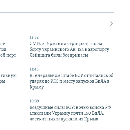
12:52
сти
СМИ: в Германии отрицают, что на
под
борту украинского Ан-124 в аэропорту
кой порт
Лейпцига были боеприпасы
11:45
ктивную
В Генеральном штабе ВСУ отчитались об
уры
ударах по РЛС и месту запусков БпЛА в
в
Крыму
10:39
Воздушные силы ВСУ: ночью войска РФ
атаковали Украину почти 150 БпЛА,
часть из них запускали из Крыма