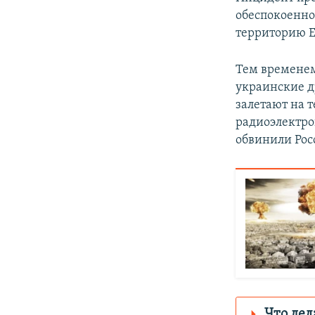
обеспокоенно
территорию Е
Тем временем
украинские д
залетают на 
радиоэлектро
обвинили Рос
Что дел