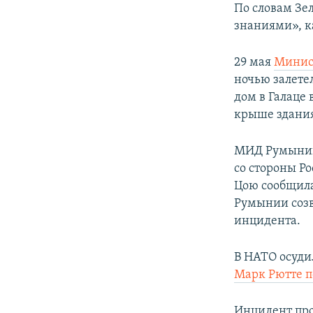
По словам Зе
знаниями», 
29 мая
Минис
ночью залете
дом в Галаце 
крыше здания
МИД Румынии 
со стороны Р
Цою сообщила
Румынии созв
инцидента.
В НАТО осудил
Марк Рютте п
Инцидент про