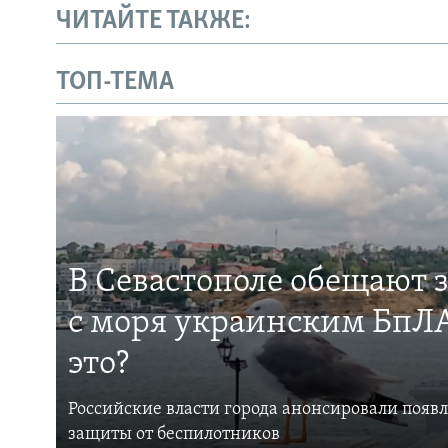
ЧИТАЙТЕ ТАКЖЕ:
ТОП-ТЕМА
В Севастополе обещают 
с моря украинским БпЛА
это?
Российские власти города анонсировали появ
защиты от беспилотников