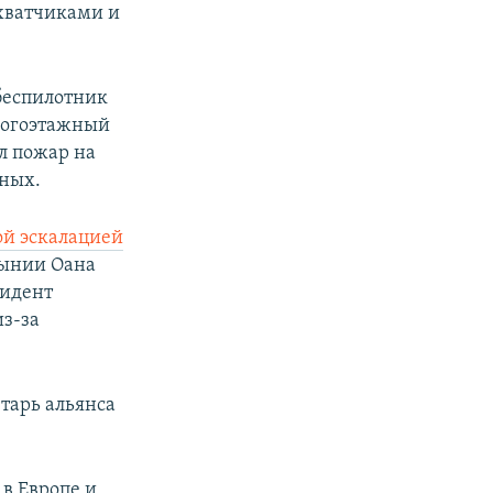
ехватчиками и
 беспилотник
многоэтажный
ул пожар на
еных.
ой эскалацией
мынии Оана
зидент
з-за
етарь альянса
в Европе и