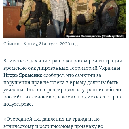
ПРИСОЕДИНЯЙТЕСЬ!
ПОБЕДИТЕЛЕЙ НЕ СУДЯТ?
КРЫМ.НЕПОКОРЕННЫЙ
ELIFBE
УКРАИНСКАЯ ПРОБЛЕМА КРЫМА
Все сайты RFE/RL
Обыски в Крыму, 31 августа 2020 года
Заместитель министра по вопросам реинтеграции
временно оккупированных территорий Украины
Игорь Яременко
сообщил, что санкции за
нарушения прав человека в Крыму должны быть
усилены. Так он отреагировал на утренние обыски
российских силовиков в домах крымских татар на
полуострове.
«Очередной акт давления на граждан по
этническому и религиозному признаку во