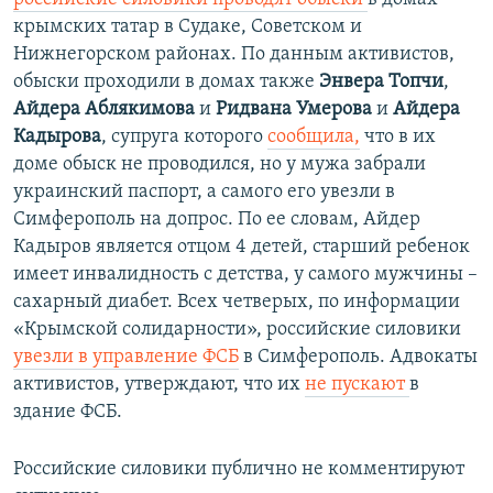
крымских татар в Судаке, Советском и
Нижнегорском районах. По данным активистов,
обыски проходили в домах также
Энвера Топчи
,
Айдера Аблякимова
и
Ридвана Умерова
и
Айдера
Кадырова
,
супруга которого
сообщила,
что в их
доме обыск не проводился, но у мужа забрали
украинский паспорт, а самого его увезли в
Симферополь на допрос. По ее словам, Айдер
Кадыров является отцом 4 детей, старший ребенок
имеет инвалидность с детства, у самого мужчины –
сахарный диабет.​
Всех четверых, по информации
«Крымской солидарности», российские силовики
увезли в управление ФСБ
в Симферополь​. ​Адвокаты
активистов, утверждают, что их
не пускают
в
здание ФСБ.
Российские силовики публично не комментируют