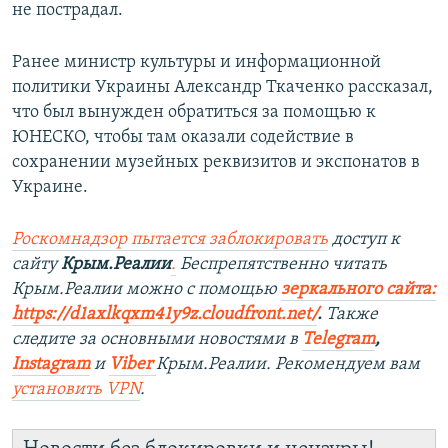
не пострадал.
Ранее министр культуры и информационной
политики Украины Александр Ткаченко рассказал,
что был вынужден обратиться за помощью к
ЮНЕСКО, чтобы там оказали содействие в
сохранении музейных реквизитов и экспонатов в
Украине.
Роскомнадзор пытается заблокировать
доступ к
сайту
Крым.Реалии
.
Беспрепятственно читать
Крым.Реалии мож
но с помощью
зеркального сайта:
https://d1axlkqxm41y9z.cloudfront.net/
. ​
Также
следите за основными новостями в
Telegram
,
Instagra
m
и
Viber
Крым.Реалии. Рекомендуем вам
установить
VPN
.