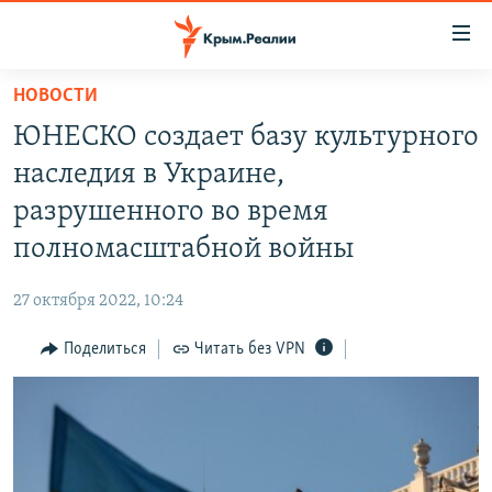
Доступность
ссылки
Вернуться
НОВОСТИ
к
НОВОСТИ
ЮНЕСКО создает базу культурного
основному
СПЕЦПРОЕКТЫ
содержанию
наследия в Украине,
ВОДА
Вернутся
ГРУЗ 200
разрушенного во время
к
ИСТОРИЯ
КАРТА ВОЕННЫХ ОБЪЕКТОВ КРЫМА
полномасштабной войны
главной
ЕЩЕ
11 ЛЕТ ОККУПАЦИИ КРЫМА. 11 ИСТОРИЙ СОПРОТИВЛЕНИЯ
навигации
27 октября 2022, 10:24
Вернутся
РАДІО СВОБОДА
ИНТЕРАКТИВ
к
Поделиться
Читать без VPN
КАК ОБОЙТИ БЛОКИРОВКУ
ИНФОГРАФИКА
поиску
ТЕЛЕПРОЕКТ КРЫМ.РЕАЛИИ
Українською
СОВЕТЫ ПРАВОЗАЩИТНИКОВ
Qırımtatar
ПРОПАВШИЕ БЕЗ ВЕСТИ