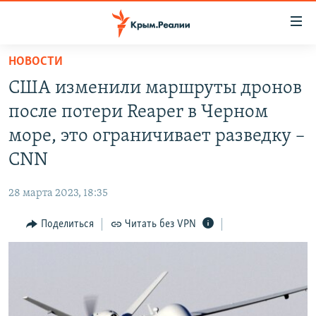
Доступность
ссылки
Вернуться
НОВОСТИ
к
НОВОСТИ
США изменили маршруты дронов
основному
СПЕЦПРОЕКТЫ
содержанию
после потери Reaper в Черном
ВОДА
Вернутся
ГРУЗ 200
море, это ограничивает разведку –
к
ИСТОРИЯ
КАРТА ВОЕННЫХ ОБЪЕКТОВ КРЫМА
CNN
главной
ЕЩЕ
11 ЛЕТ ОККУПАЦИИ КРЫМА. 11 ИСТОРИЙ СОПРОТИВЛЕНИЯ
навигации
28 марта 2023, 18:35
Вернутся
РАДІО СВОБОДА
ИНТЕРАКТИВ
к
Поделиться
Читать без VPN
КАК ОБОЙТИ БЛОКИРОВКУ
ИНФОГРАФИКА
поиску
ТЕЛЕПРОЕКТ КРЫМ.РЕАЛИИ
Українською
СОВЕТЫ ПРАВОЗАЩИТНИКОВ
Qırımtatar
ПРОПАВШИЕ БЕЗ ВЕСТИ