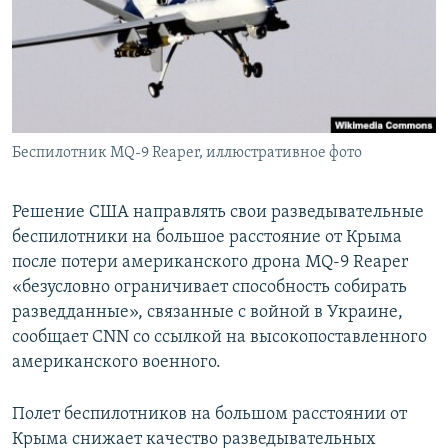
ПРИСОЕДИНЯЙТЕСЬ!
ПОБЕДИТЕЛЕЙ НЕ СУДЯТ?
КРЫМ.НЕПОКОРЕННЫЙ
ELIFBE
УКРАИНСКАЯ ПРОБЛЕМА КРЫМА
Все сайты RFE/RL
Беспилотник MQ-9 Reaper, иллюстративное фото
Решение США направлять свои разведывательные
беспилотники на большое расстояние от Крыма
после потери американского дрона MQ-9 Reaper
«безусловно ограничивает способность собирать
разведданные», связанные с войной в Украине,
сообщает CNN со ссылкой на высокопоставленного
американского военного.
Полет беспилотников на большом расстоянии от
Крыма снижает качество разведывательных