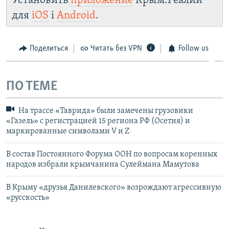
Установить
приложение
Крым.Реалии
для
iOS
і
Android
.
Поделиться
Читать без VPN
Follow us
ПО ТЕМЕ
На трассе «Таврида» были замечены грузовики
«Газель» с регистрацией 15 региона РФ (Осетия) и
маркированные символами V и Z
В состав Постоянного Форума ООН по вопросам коренных
народов избрали крымчанина Сулеймана Мамутова
В Крыму «друзья Данилевского» возрождают агрессивную
«русскость»