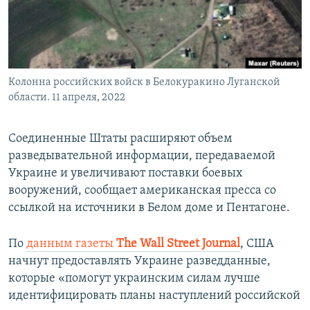
ПРИСОЕДИНЯЙТЕСЬ!
ПОБЕДИТЕЛЕЙ НЕ СУДЯТ?
КРЫМ.НЕПОКОРЕННЫЙ
ELIFBE
Колонна российских войск в Белокуракино Луганской
УКРАИНСКАЯ ПРОБЛЕМА КРЫМА
области. 11 апреля, 2022
Все сайты RFE/RL
Соединенные Штаты расширяют объем
разведывательной информации, передаваемой
Украине и увеличивают поставки боевых
вооружений, сообщает американская пресса со
ссылкой на источники в Белом доме и Пентагоне.
По
данным газеты
The Wall Street Journal
, США
начнут предоставлять Украине разведданные,
которые «помогут украинским силам лучше
идентифицировать планы наступлений российской