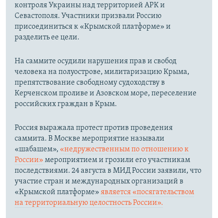
контроля Украины над территорией АРК и
Севастополя. Участники призвали Россию
присоединиться к «Крымской платформе» и
разделить ее цели.
На саммите осудили нарушения прав и свобод
человека на полуострове, милитаризацию Крыма,
препятствование свободному судоходству в
Керченском проливе и Азовском море, переселение
российских граждан в Крым.
Россия выражала протест против проведения
саммита. В Москве мероприятие называли
«шабашем»,
«недружественным по отношению к
России»
мероприятием и грозили его участникам
последствиями. 24 августа в МИД России заявили, что
участие стран и международных организаций в
«Крымской платформе»
является «посягательством
на территориальную целостность России».