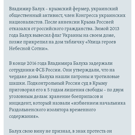
Владимир Балух – крымский фермер, украинский
общественный активист, член Конгресса украинских
националистов. После аннексии Крыма Россией
отказался от российского гражданства. Зимой 2013
года Балух вывесил флаг Украины на своем доме,
позже прикрепил на дом табличку «Улица героев
Небесной Сотни».
В конце 2016 года Владимира Балуха задержали
сотрудники ФСБ России. Они утверждали, что на
чердаке дома Балуха нашли патроны и тротиловые
шашки. Подконтрольный России суд в Крыму
приговорил его к 5 годам лишения свободы – по двум
уголовным делам: хранение боеприпасов и
инцидент, который назвали «избиением начальника
Раздольненского изолятора временного
содержания».
Балух свою вину не признал, в знак протеста он