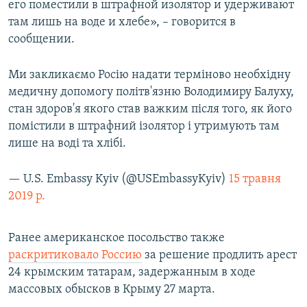
его поместили в штрафной изолятор и удерживают
там лишь на воде и хлебе», – говорится в
сообщении.
Ми закликаємо Росію надати терміново необхідну
медичну допомогу політв'язню Володимиру Балуху,
стан здоров'я якого став важким після того, як його
помістили в штрафний ізолятор і утримують там
лише на воді та хлібі.
— U.S. Embassy Kyiv (@USEmbassyKyiv)
15 травня
2019 р.
Ранее американское посольство также
раскритиковало Россию
за решение продлить арест
24 крымским татарам, задержанным в ходе
массовых обысков в Крыму 27 марта.