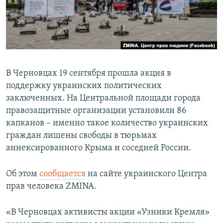
ПРИСОЕДИНЯЙТЕСЬ!
ПОБЕДИТЕЛЕЙ НЕ СУДЯТ?
КРЫМ.НЕПОКОРЕННЫЙ
ELIFBE
УКРАИНСКАЯ ПРОБЛЕМА КРЫМА
В Черновцах 19 сентября прошла акция в
Все сайты RFE/RL
поддержку украинских политических
заключенных. На Центральной площади города
правозащитные организации установили 86
капканов – именно такое количество украинских
граждан лишены свободы в тюрьмах
аннексированного Крыма и соседней России.
Об этом
сообщается
на сайте украинского Центра
прав человека ZMINA.
«В Черновцах активисты акции «Узники Кремля»