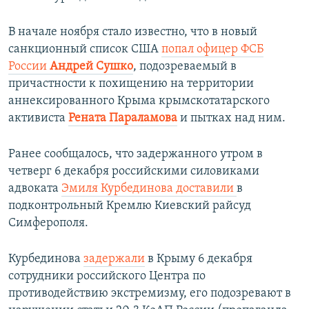
В начале ноября стало известно, что в новый
санкционный список США
попал офицер ФСБ
России
Андрей Сушко
, подозреваемый в
причастности к похищению на территории
аннексированного Крыма крымскотатарского
активиста
Рената Параламова
и пытках над ним.
Ранее сообщалось, что задержанного утром в
четверг 6 декабря российскими силовиками
адвоката
Эмиля Курбединова
доставили
в
подконтрольный Кремлю Киевский райсуд
Симферополя.
Курбединова
задержали
в Крыму 6 декабря
сотрудники российского Центра по
противодействию экстремизму, его подозревают в