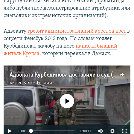
нарушении статьи 20.3 КоАП России (пропаганда
либо публичное демонстрирование атрибутики или
символики экстремистских организаций).
Адвокату
грозит административный арест за пост
в
соцсети Фейсбук 2013 года. По словам коллег
Курбединова, жалобу на него
написал бывший
житель Крыма
, который переехал в Дамаск.
Адвоката Курбединова доставили в суд (видео)
видео
Крым.Реалии
No media source currently available
0:00
0:00:17