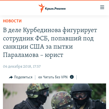
Доступность
ссылки
Вернуться
НОВОСТИ
к
НОВОСТИ
В деле Курбединова фигурирует
основному
СПЕЦПРОЕКТЫ
содержанию
сотрудник ФСБ, попавший под
ВОДА
Вернутся
ГРУЗ 200
санкции США за пытки
к
ИСТОРИЯ
КАРТА ВОЕННЫХ ОБЪЕКТОВ КРЫМА
Параламова – юрист
главной
ЕЩЕ
11 ЛЕТ ОККУПАЦИИ КРЫМА. 11 ИСТОРИЙ СОПРОТИВЛЕНИЯ
навигации
06 декабря 2018, 17:57
Вернутся
РАДІО СВОБОДА
ИНТЕРАКТИВ
к
Поделиться
Читать без VPN
КАК ОБОЙТИ БЛОКИРОВКУ
ИНФОГРАФИКА
поиску
ТЕЛЕПРОЕКТ КРЫМ.РЕАЛИИ
Українською
СОВЕТЫ ПРАВОЗАЩИТНИКОВ
Qırımtatar
ПРОПАВШИЕ БЕЗ ВЕСТИ