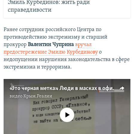
Эмиль Курбединов: жить ради
справедливости
Ранее сотрудник российского Центра по
противодействию экстремизму и старший
прокурор
Валентин Чуприна
вручал
предостережение Эмилю Курбединову
о
недопущении нарушения законодательства в сфере
экстремизма и терроризма.
«Это черная метка». Люди в масках в офисе крымских правозащитников (видео)
видео
Крым.Реалии
No media source currently available