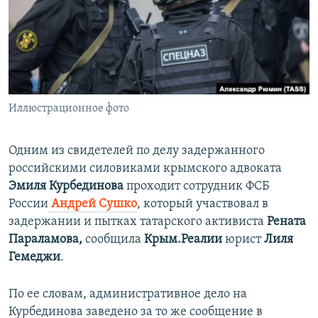
ПРИСОЕДИНЯЙТЕСЬ!
ПОБЕДИТЕЛЕЙ НЕ СУДЯТ?
КРЫМ.НЕПОКОРЕННЫЙ
ELIFBE
УКРАИНСКАЯ ПРОБЛЕМА КРЫМА
Все сайты RFE/RL
Иллюстрационное фото
Одним из свидетелей по делу задержанного
российскими силовиками крымского адвоката
Эмиля Курбединова
проходит сотрудник ФСБ
России
Андрей Сушко
, который участвовал в
задержании и пытках татарского активиста
Рената
Параламова,
сообщила
Крым.Реалии
юрист
Лиля
Гемеджи
.
По ее словам, административное дело на
Курбединова заведено за то же сообщение в