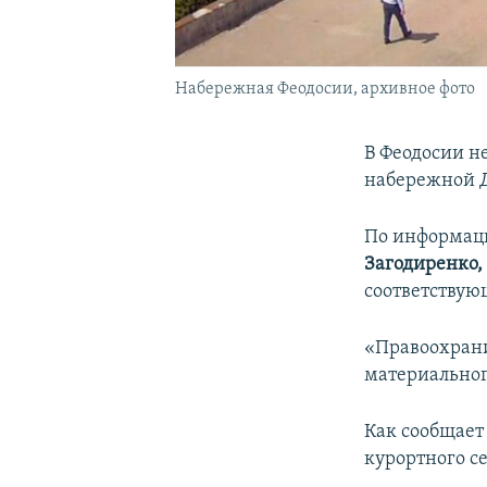
Набережная Феодосии, архивное фото
В Феодосии н
набережной Д
По информац
Загодиренко,
соответствую
«Правоохрани
материальног
Как сообщает
курортного се