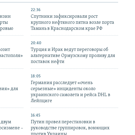
22:36
ензин
Спутники зафиксировали рост
ерты
крупного нефтяного пятна возле порта
оровью
Тамань в Краснодарском крае РФ
20:40
розит
Турция и Ирак ведут переговоры об
вастополя»
альтернативе Ормузскому проливу для
поставок нефти
18:05
Германия расследует «очень
вия» для
серьезные» инциденты около
украинского самолета и рейса DHL в
Лейпциге
16:45
 двум
Путин провел перестановки в
госизмене –
руководстве группировок, воюющих
против Украины