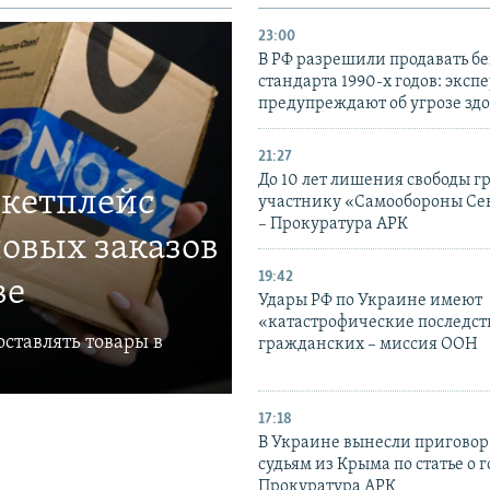
23:00
В РФ разрешили продавать б
стандарта 1990-х годов: эксп
предупреждают об угрозе зд
21:27
До 10 лет лишения свободы г
ркетплейс
участнику «Самообороны Се
– Прокуратура АРК
овых заказов
19:42
ве
Удары РФ по Украине имеют
«катастрофические последст
ставлять товары в
гражданских – миссия ООН
17:18
В Украине вынесли приговор
судьям из Крыма по статье о 
Прокуратура АРК