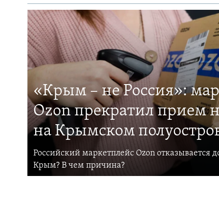
«Крым – не Россия»: ма
Ozon прекратил прием н
на Крымском полуостро
Российский маркетплейс Ozon отказывается до
Крым? В чем причина?