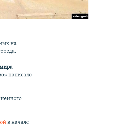
нных на
орода.
имира
во» написало
иненного
ной
в начале