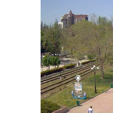
ПОБЕДИТЕЛЕЙ НЕ СУДЯТ?
КРЫМ.НЕПОКОРЕННЫЙ
ELIFBE
УКРАИНСКАЯ ПРОБЛЕМА КРЫМА