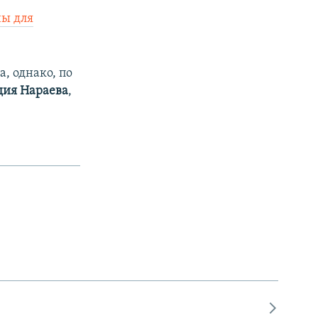
ны для
, однако, по
дия Нараева
,