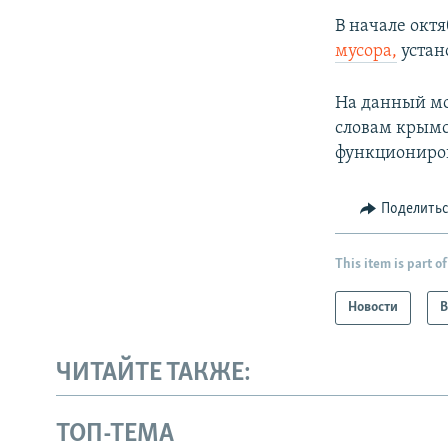
В начале окт
мусора,
устан
На данный мо
словам крымс
функциониров
Поделить
This item is part of
Новости
В
ЧИТАЙТЕ ТАКЖЕ:
ТОП-ТЕМА