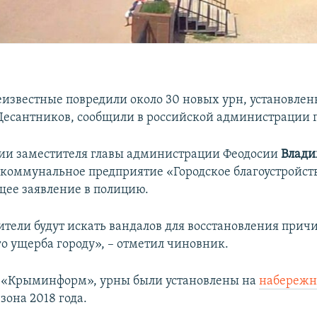
еизвестные повредили около 30 новых урн, установле
есантников, сообщили в российской администрации г
ии заместителя главы администрации Феодосии
Влад
коммунальное предприятие «Городское благоустройст
щее заявление в полицию.
тели будут искать вандалов для восстановления прич
о ущерба городу», – отметил чиновник.
 «Крыминформ», урны были установлены на
набереж
зона 2018 года.