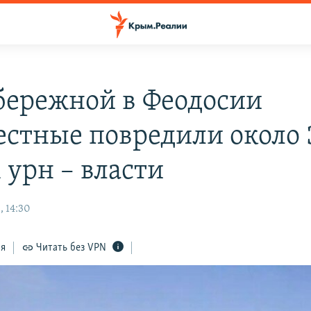
бережной в Феодосии
естные повредили около 
 урн – власти
, 14:30
ся
Читать без VPN