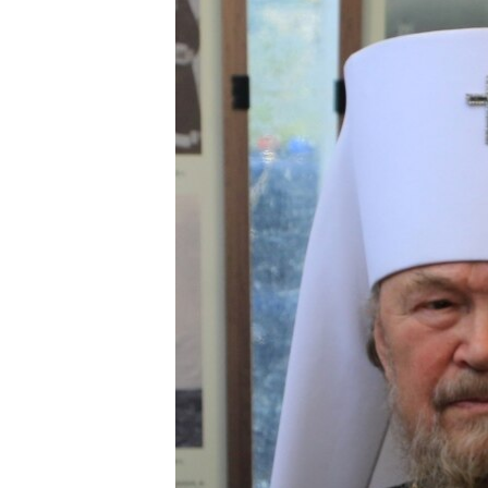
ПОБЕДИТЕЛЕЙ НЕ СУДЯТ?
КРЫМ.НЕПОКОРЕННЫЙ
ELIFBE
УКРАИНСКАЯ ПРОБЛЕМА КРЫМА