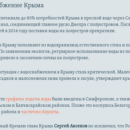
абжение Крыма
печивала до 85% потребностей Крыма в пресной воде через С
нал, соединяющий главное русло Днепра с полуостровом. Пос
й в 2014 году поставки воды на полуостров прекратили.
 в Крыму пополняют из водохранилищ естественного стока и 
По заявлениям экологов, регулярное использование воды из 
ривело к засолению почвы на полуострове.
ситуация с водоснабжением в Крыму стала критической. Мале
садков и малоснежная зима привела к засухе, утверждают к
ста
графики подачи воды
были введены в Симферополе, а такж
ком и Бахчисарайском районах. Позже это коснулось Белого
о района и
частично Алушты.
ный Кремлю глава Крыма
Сергей Аксенов
не исключил, что Р