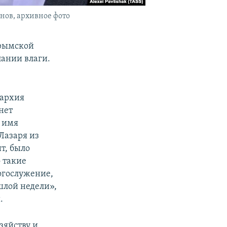
нов, архивное фото
Крымской
ании влаги.
пархия
нет
а имя
Лазаря из
т, было
 такие
огослужение,
ошлой недели»,
.
зяйству и