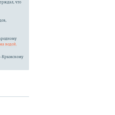
ерждал, что
дов,
народному
ма водой.
ро-Крымскому