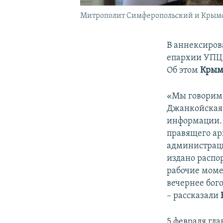
Митрополит Симферопольский и Крымск
В аннексиров
епархии УПЦ 
Об этом
Крым
«Мы говорим 
Джанкойская 
информации. У
правящего ар
администраци
издано распо
рабочие моме
вечернее бого
– рассказали
5 февраля гл