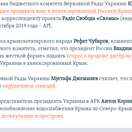
лава бюджетного комитета Верховной Рады Украины
Ю
идее продавать воду в аннексированный Россией Крым
 корреспонденту проекта
Радіо Свобода «Схемы»
(вид
ктября 2019 года –
КР
)
.
са крымскотатарского народа
Рефат Чубаров
, коммен
ного комитета​, отметил, что президент России
Владим
нь жесткой форме» поднять
вопрос о продаже днепров
Украины в аннексированный Крым.​
овной Рады Украины
Мустафа Джемилев
считает, что 
т
нарушением санкций.
редставитель президента Украины в АРК
Антон Кори
 возобновление водоснабжения Крыма по Северо-Крым
 деоккупации полуострова
.