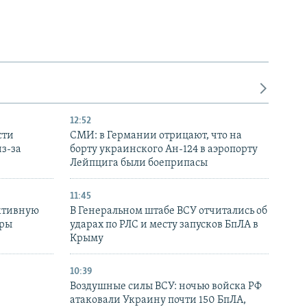
12:52
сти
СМИ: в Германии отрицают, что на
з-за
борту украинского Ан-124 в аэропорту
Лейпцига были боеприпасы
11:45
ктивную
В Генеральном штабе ВСУ отчитались об
уры
ударах по РЛС и месту запусков БпЛА в
в
Крыму
10:39
Воздушные силы ВСУ: ночью войска РФ
атаковали Украину почти 150 БпЛА,