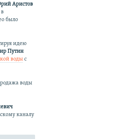
рий Аристов
в
ео было
тируя идею
ир Путин
ской воды
с
продажа воды
невич
скому каналу