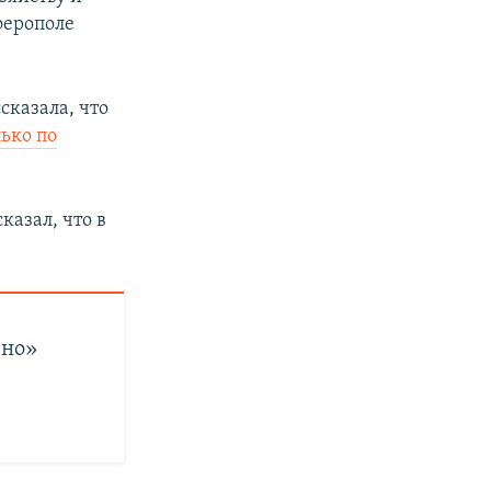
ферополе
сказала, что
лько по
сказал, что в
чно»