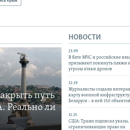
есь Крым
НОВОСТИ
13:09
В Ялте МЧС и российские вла
призывают покинуть пляжи и
угрозы атаки дронов
12:29
Журналисты создали интера
закрыть путь
карту военной инфраструкт
Беларуси – в ней 150 объекто
. Реально ли
11:25
США: Трамп подписал указы,
ограничивающие право на