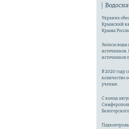
Водосн
Украина обес
Крымский ка
Крыма Россие
Запасы воды
источников. 
источников п
В 2020 году 
количество о
ученые.
С конца авгу
Симферопольс
Белогорског
Подконтроль