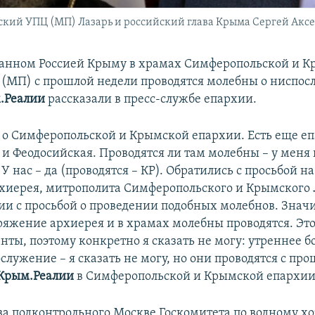
ий УПЦ (МП) Лазарь и российский глава Крыма Сергей Аксе
анном Россией Крыму в храмах Симферопольской и 
(МП) с прошлой недели проводятся молебны о ниспосл
.Реалии
рассказали в пресс-службе епархии.
о Симферопольской и Крымской епархии. Есть еще е
и Феодосийская. Проводятся ли там молебны – у меня 
 нас – да (проводятся – КР). Обратились с просьбой н
хиерея, митрополита Симферопольского и Крымского 
и с просьбой о проведении подобных молебнов. Значи
ряжение архиерея и в храмах молебны проводятся. Это
нты, поэтому конкретно я сказать не могу: утреннее б
служение – я сказать не могу, но они проводятся с пр
Крым.Реалии
в Симферопольской и Крымской епархии
ава подконтрольного Москве Госкомитета по водному хо