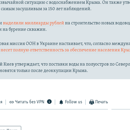
езвычайной ситуацию с водоснабжением Крыма. Он также утв
л самым засушливым за 150 лет наблюдений.​
ии
выделили миллиарды рублей
на строительство новых водово
и на бурение скважин.
вая миссия ООН в Украине настаивает, что, согласно между
несет полную ответственность за обеспечение населения Кры
 Киев утверждает, что поставки воды на полуостров по Севе
новятся только после деоккупации Крыма.
ся
Читать без VPN
Follow us
Печать