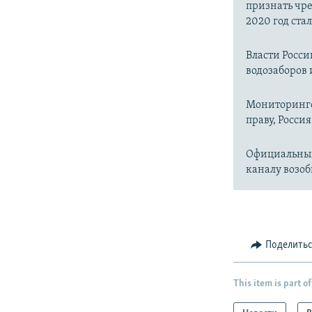
признать чр
2020 год ста
Власти Росс
водозаборов 
Мониторинго
праву, Россия
Официальный
каналу возоб
Поделить
This item is part of