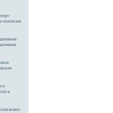
еверо-
ле аннексии
подземных
подземных
нькое
рымские
е в
рска и
оссия может