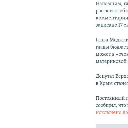
Напомним, г
рассказал об
комментарии
записано 17 о
Глава Меджли
главы бюджет
может в «оче
материковой 
Депутат Верх
в Крым стане
Постоянный п
сообщил, что
исключено до