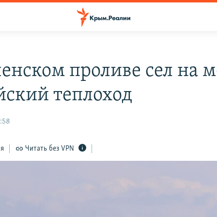
ченском проливе сел на м
йский теплоход
:58
ся
Читать без VPN