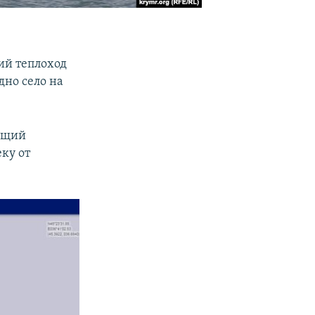
ий теплоход
дно село на
ющий
ку от