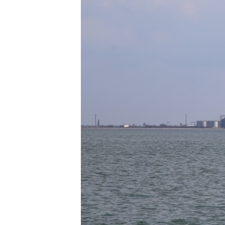
ПОБЕДИТЕЛЕЙ НЕ СУДЯТ?
КРЫМ.НЕПОКОРЕННЫЙ
ELIFBE
УКРАИНСКАЯ ПРОБЛЕМА КРЫМА