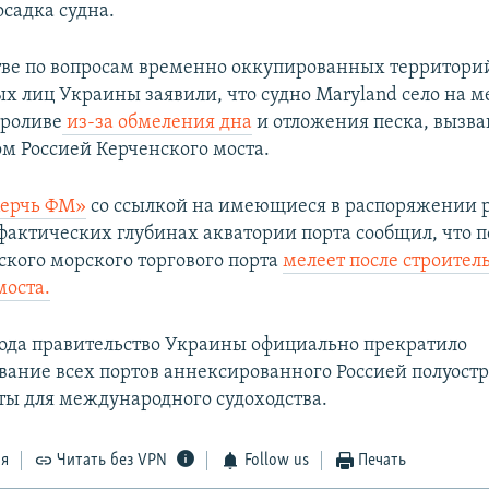
осадка судна.
ве по вопросам временно оккупированных территори
 лиц Украины заявили, что судно Maryland село на м
проливе
из-за обмеления дна
и отложения песка, вызва
ом Россией Керченского моста.
ерчь ФМ»
со ссылкой на имеющиеся в распоряжении 
фактических глубинах акватории порта сообщил, что 
ского морского торгового порта
мелеет после строител
моста.
года правительство Украины официально прекратило
ание всех портов аннексированного Россией полуостр
ы для международного судоходства.​
ся
Читать без VPN
Follow us
Печать