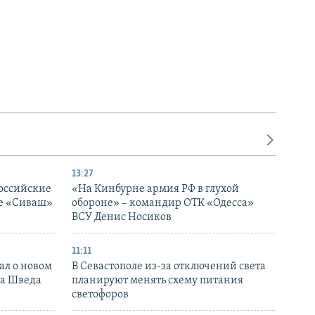
13:27
оссийские
«На Кинбурне армия РФ в глухой
ке «Сиваш»
обороне» – командир ОТК «Одесса»
ВСУ Денис Носиков
11:11
ал о новом
В Севастополе из-за отключений света
ка Шведа
планируют менять схему питания
светофоров