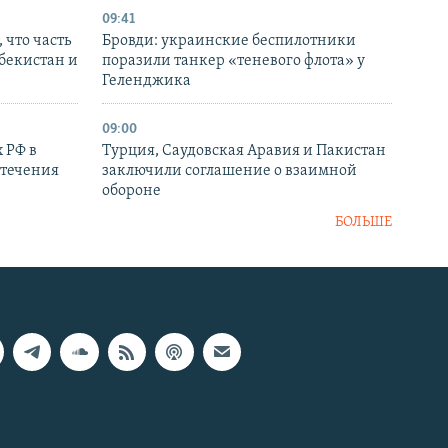
09:41
 что часть
Бровди: украинские беспилотники
збекистан и
поразили танкер «теневого флота» у
Геленджика
09:00
 РФ в
Турция, Саудовская Аравия и Пакистан
стечения
заключили соглашение о взаимной
обороне
БОЛЬШЕ