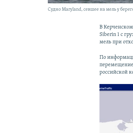
Судно Maryland, севшее на мель у бере
В Керченском
Siberin 1 c г
мель при отхо
По информаци
перемещение с
российской к