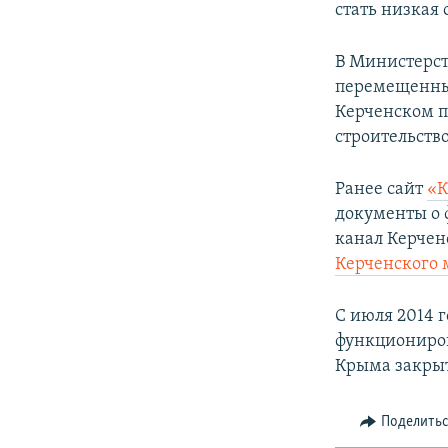
стать низкая 
В Министерст
перемещенных
Керченском 
строительств
Ранее сайт
«К
документы о 
канал Керчен
Керченского 
С июля 2014 
функциониров
Крыма закрыт
Поделить