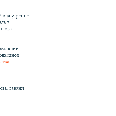
й и внутренне
ель в
нного
редакции
подходной
ьства
ова, гавани