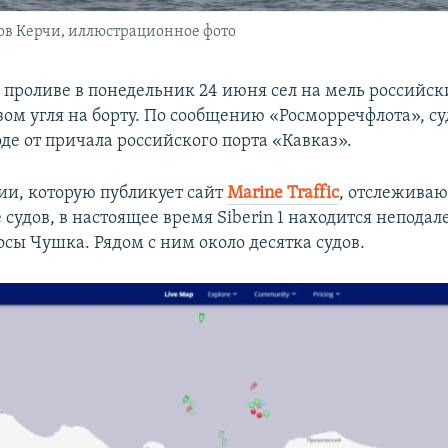
гов Керчи, иллюстрационное фото
 проливе в понедельник 24 июня сел на мель российск
рузом угля на борту. По сообщению «Росморречфлота», су
де от причала российского порта «Кавказ».
и, которую публикует сайт
Marine Traffic
, отслежива
удов, в настоящее время Siberin 1 находится неподале
осы Чушка. Рядом с ним около десятка судов.