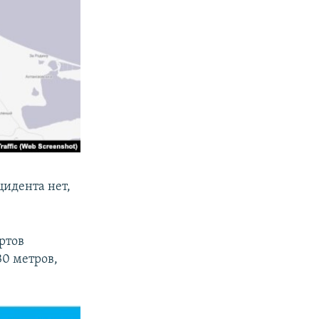
цидента нет,
ртов
30 метров,