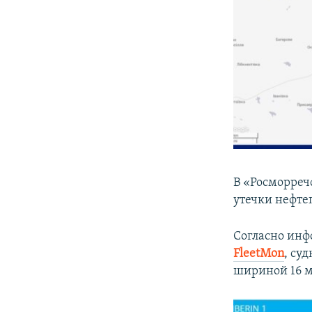
В «Росморреч
утечки нефте
Согласно инф
FleetMon
, су
шириной 16 ме