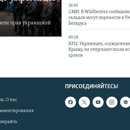
10:45
СМИ: В Wildberries сообщили,
складов могут перенести в У
щиты прав украинской
Беларусь
09:29
КРЦ: Украинцев, осужденных
Крыму, не отпускают после и
сроков
ПРИСОЕДИНЯЙТЕСЬ!
и. О нас
омментирования
опирайта