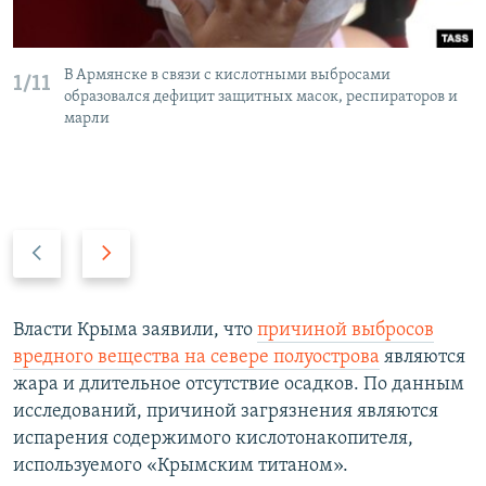
В Армянске в связи с кислотными выбросами
1/11
образовался дефицит защитных масок, респираторов и
марли
П
С
р
л
е
е
д
д
Власти Крыма заявили, что
причиной выбросов
ы
у
вредного вещества на севере полуострова
являются
д
ю
жара и длительное отсутствие осадков. По данным
у
щ
исследований, причиной загрязнения являются
щ
и
испарения содержимого кислотонакопителя,
и
й
используемого «Крымским титаном».