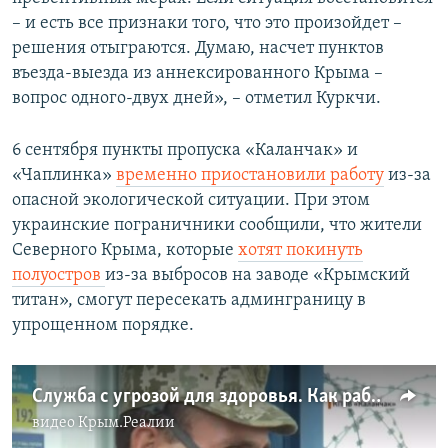
– и есть все признаки того, что это произойдет –
решения отыграются. Думаю, насчет пунктов
въезда-выезда из аннексированного Крыма –
вопрос одного-двух дней», – отметил Куркчи.
6 сентября пункты пропуска «Каланчак» и
«Чаплинка»
временно приостановили работу
из-за
опасной экологической ситуации. При этом
украинские пограничники сообщили, что жители
Северного Крыма, которые
хотят покинуть
полуостров
из-за выбросов на заводе «Крымский
титан», смогут пересекать админграницу в
упрощенном порядке.
Служба с угрозой для здоровья. Как работают пограничники на «Каланчаке» (видео)
видео
Крым.Реалии