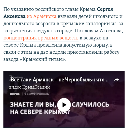
й
с
с
л
По указанию российского главы Крыма
Сергея
л
а
Аксенова
из Армянска
вывезли детей школьного и
а
й
дошкольного возраста в крымские санатории из-за
й
д
загрязнения воздуха в городе. По словам Аксенова,
д
концентрация вредных веществ
в воздухе на
севере Крыма превысила допустимую норму, в
связи с этим на две недели приостановили работу
завода «Крымский титан».
«Все-таки Армянск – не Чернобыль»: что крымчане знают о выбросах на севере Крыма (видео)
видео
Крым.Реалии
No media source currently available