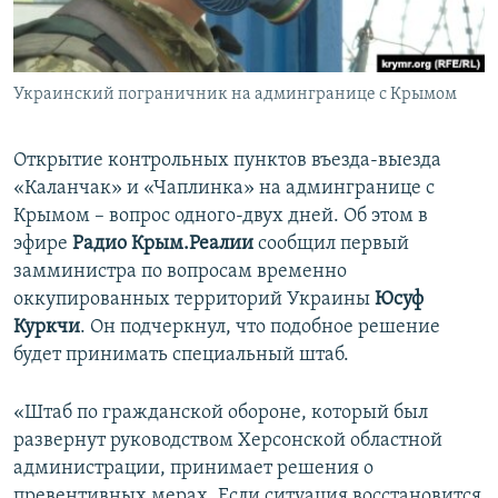
ПРИСОЕДИНЯЙТЕСЬ!
ПОБЕДИТЕЛЕЙ НЕ СУДЯТ?
КРЫМ.НЕПОКОРЕННЫЙ
Украинский пограничник на админгранице с Крымом
ELIFBE
УКРАИНСКАЯ ПРОБЛЕМА КРЫМА
Открытие контрольных пунктов въезда-выезда
Все сайты RFE/RL
«Каланчак» и «Чаплинка» на админгранице с
Крымом – вопрос одного-двух дней. Об этом в
эфире
Радио Крым.Реалии
сообщил первый
замминистра по вопросам временно
оккупированных территорий Украины
Юсуф
Куркчи
. Он подчеркнул, что подобное решение
будет принимать специальный штаб.
«Штаб по гражданской обороне, который был
развернут руководством Херсонской областной
администрации, принимает решения о
превентивных мерах. Если ситуация восстановится