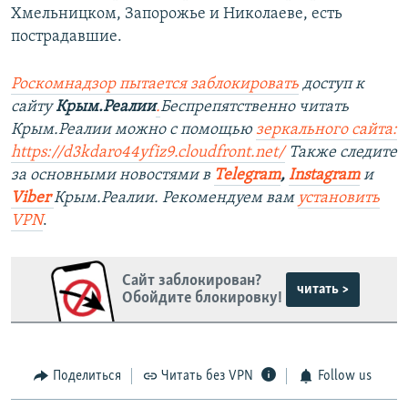
Хмельницком, Запорожье и Николаеве, есть
пострадавшие.
Роскомнадзор пытается заблокировать
доступ к
сайту
Крым.Реалии
.
Беспрепятственно читать
Крым.Реалии можно с помощью
зеркального сайта:
https://d3kdaro44yfiz9.cloudfront.net/
Также следите
за основными новостями в
Telegram
,
Instagram
и
Viber
Крым.Реалии. Рекомендуем вам
установить
VPN
.
Сайт заблокирован?
читать >
Обойдите блокировку!
Поделиться
Читать без VPN
Follow us