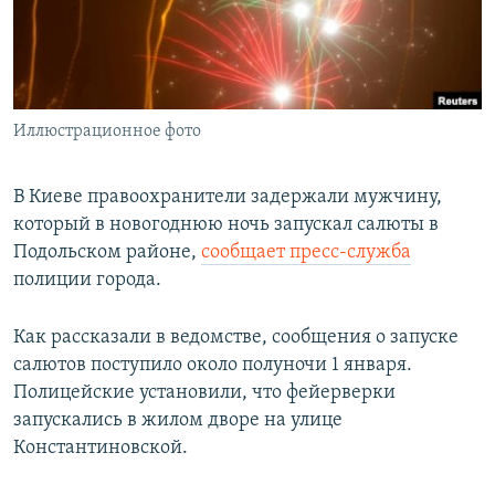
ПРИСОЕДИНЯЙТЕСЬ!
ПОБЕДИТЕЛЕЙ НЕ СУДЯТ?
КРЫМ.НЕПОКОРЕННЫЙ
ELIFBE
Иллюстрационное фото
УКРАИНСКАЯ ПРОБЛЕМА КРЫМА
Все сайты RFE/RL
В Киеве правоохранители задержали мужчину,
который в новогоднюю ночь запускал салюты в
Подольском районе,
сообщает пресс-служба
полиции города.
Как рассказали в ведомстве, сообщения о запуске
салютов поступило около полуночи 1 января.
Полицейские установили, что фейерверки
запускались в жилом дворе на улице
Константиновской.