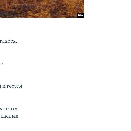
ктября,
ая
 и гостей
ьзовать
опасных