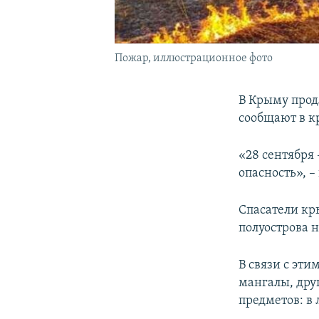
Пожар, иллюстрационное фото
В Крыму прод
сообщают в к
«28 сентября
опасность», 
Спасатели кр
полуострова 
В связи с эти
мангалы, дру
предметов: в 