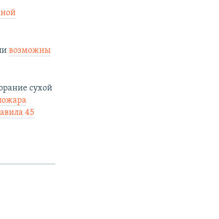
йной
ыли
возможны
горание сухой
пожара
авила 45