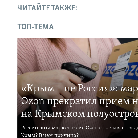
ЧИТАЙТЕ ТАКЖЕ:
ТОП-ТЕМА
«Крым – не Россия»: ма
Ozon прекратил прием н
на Крымском полуостро
Российский маркетплейс Ozon отказывается до
Крым? В чем причина?