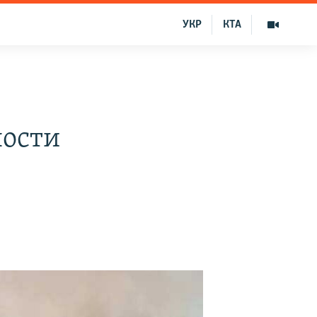
УКР
КТА
ности