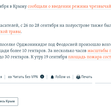
тября в Крыму
сообщали о введении режима чрезвыча
сателей, с 26 по 28 сентября на полуострове также б
ухой травы
.
в поселке Орджоникидзе под Феодосией произошло воз
ади более 10 гектаров. За несколько часов
масштабы 
до 30 гектаров. К утру 19 сентября
площадь пожара сост
ся
Читать без VPN
Follow us
Печать
есь Крым