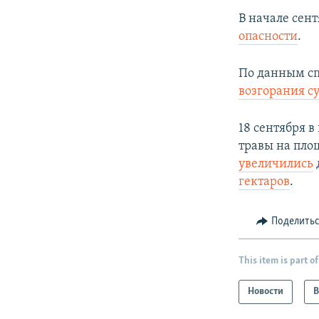
В начале сен
опасности
.
По данным спа
возгорания с
18 сентября 
травы на площ
увеличились
гектаров
.
Поделить
This item is part of
Новости
В