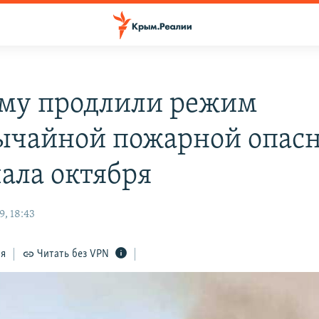
му продлили режим
ычайной пожарной опас
чала октября
, 18:43
ся
Читать без VPN