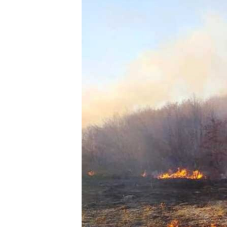
ПОБЕДИТЕЛЕЙ НЕ СУДЯТ?
КРЫМ.НЕПОКОРЕННЫЙ
ELIFBE
УКРАИНСКАЯ ПРОБЛЕМА КРЫМА