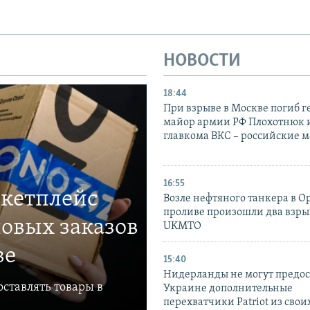
НОВОСТИ
18:44
При взрыве в Москве погиб г
майор армии РФ Плохотнюк и
главкома ВКС – российские 
16:55
ркетплейс
Возле нефтяного танкера в 
проливе произошли два взры
овых заказов
UKMTO
ве
15:40
Нидерланды не могут предос
ставлять товары в
Украине дополнительные
перехватчики Patriot из своих