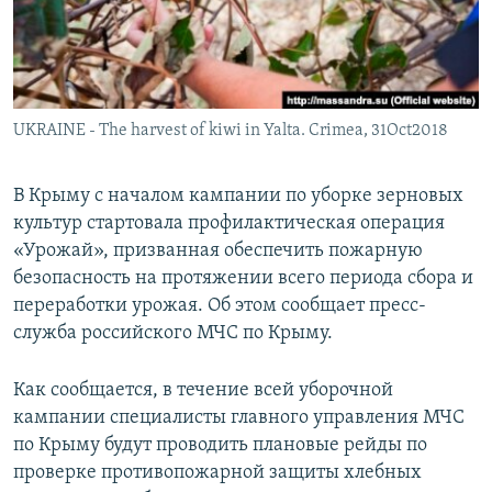
ПРИСОЕДИНЯЙТЕСЬ!
ПОБЕДИТЕЛЕЙ НЕ СУДЯТ?
КРЫМ.НЕПОКОРЕННЫЙ
ELIFBE
UKRAINE - The harvest of kiwi in Yalta. Crimea, 31Oct2018
УКРАИНСКАЯ ПРОБЛЕМА КРЫМА
Все сайты RFE/RL
В Крыму с началом кампании по уборке зерновых
культур стартовала профилактическая операция
«Урожай», призванная обеспечить пожарную
безопасность на протяжении всего периода сбора и
переработки урожая. Об этом сообщает пресс-
служба российского МЧС по Крыму.
Как сообщается, в течение всей уборочной
кампании специалисты главного управления МЧС
по Крыму будут проводить плановые рейды по
проверке противопожарной защиты хлебных