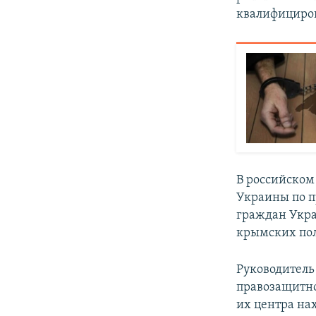
квалифициров
В российском
Украины по п
граждан Укр
крымских по
Руководитель
правозащитн
их центра
на