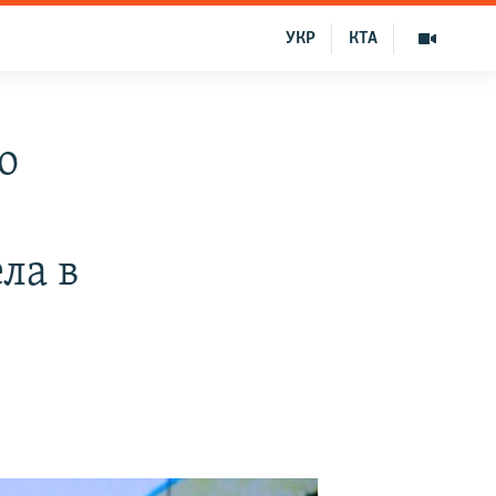
УКР
КТА
о
ла в