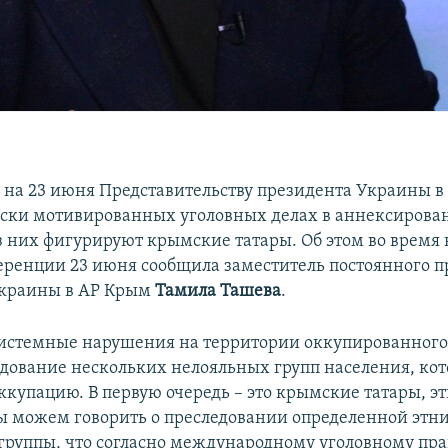
 на 23 июня Представительству президента Украины в
ески мотивированных уголовных делах в аннексирова
из них фигурируют крымские татары. Об этом во время
ренции 23 июня сообщила заместитель постоянного п
Украины в АР Крым
Тамила Ташева
.
стемные нарушения на территории оккупированного 
дование нескольких нелояльных групп населения, кот
ккупацию. В первую очередь – это крымские татары, э
 можем говорить о преследовании определенной этн
группы, что согласно международному уголовному пра