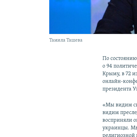
Тамила Ташева
По состоянию
о 94 политич
Крыму, в 72 
онлайн-конфе
президента 
«Мы видим си
видим пресле
восприняли о
украинцы. Мы
религиозной 