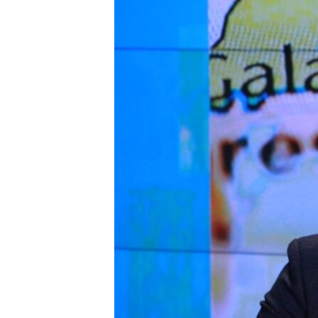
ПОБЕДИТЕЛЕЙ НЕ СУДЯТ?
КРЫМ.НЕПОКОРЕННЫЙ
ELIFBE
УКРАИНСКАЯ ПРОБЛЕМА КРЫМА