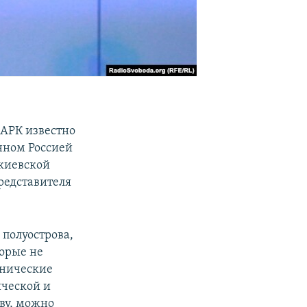
 АРК известно
нном Россией
 киевской
редставителя
полуострова,
орые не
тнические
ической и
ву, можно