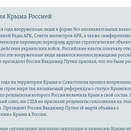
ия Крыма Россией
14 года вооруженные люди в форме без опознавательных знако
овной Рады АРК, Совета министров АРК, а также симферополь
рченскую паромную переправу, другие стратегические объект
действия украинских войск. Российские власти поначалу от
 что эти вооруженные люди являются военнослужащими росси
 президент России Владимир Путин признал, что это были р
14 года на территории Крыма и Севастополя прошел непризна
м стран мира так называемый референдум о статусе Крымско
 по результатам которого Россия включила Крым в свой состав.
ий союз, ни США не признали результаты голосования на это
. Президент России Владимир Путин 18 марта объявил о
нии» Крыма к России.
ые организации признали оккупацию и аннексию Крыма н