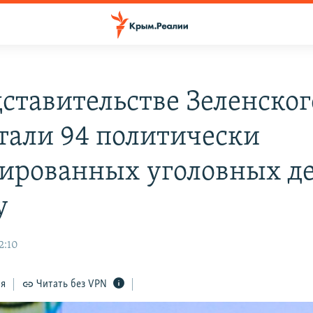
дставительстве Зеленског
тали 94 политически
ированных уголовных де
у
2:10
ся
Читать без VPN