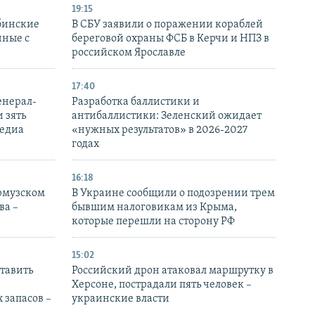
19:15
бинские
В СБУ заявили о поражении кораблей
нные с
береговой охраны ФСБ в Керчи и НПЗ в
российском Ярославле
17:40
енерал-
Разработка баллистики и
 зять
антибаллистики: Зеленский ожидает
медиа
«нужных результатов» в 2026-2027
годах
16:18
Ормузском
В Украине сообщили о подозрении трем
ва –
бывшим налоговикам из Крыма,
которые перешли на сторону РФ
15:02
тавить
Российский дрон атаковал маршрутку в
Херсоне, пострадали пять человек –
 запасов –
украинские власти