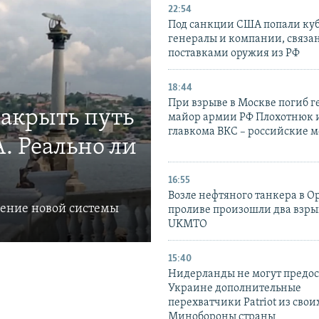
22:54
Под санкции США попали ку
генералы и компании, связа
поставками оружия из РФ
18:44
При взрыве в Москве погиб г
закрыть путь
майор армии РФ Плохотнюк и
главкома ВКС – российские 
. Реально ли
16:55
Возле нефтяного танкера в 
ление новой системы
проливе произошли два взры
UKMTO
15:40
Нидерланды не могут предос
Украине дополнительные
перехватчики Patriot из своих
Минобороны страны