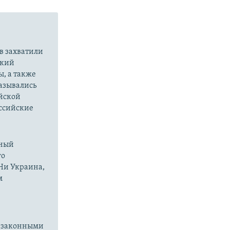
в захватили
ский
ы, а также
казывались
йской
оссийские
нный
го
 Ни Украина,
м
езаконными