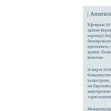
Аннекс
В феврале 20
здание Верх
аэропорт, Ке
блокировали 
признавать,
армии. Позже
военные.
16 марта 20
большинство
полуострова,
ни Европейск
мероприятии
«присоедине
Международн