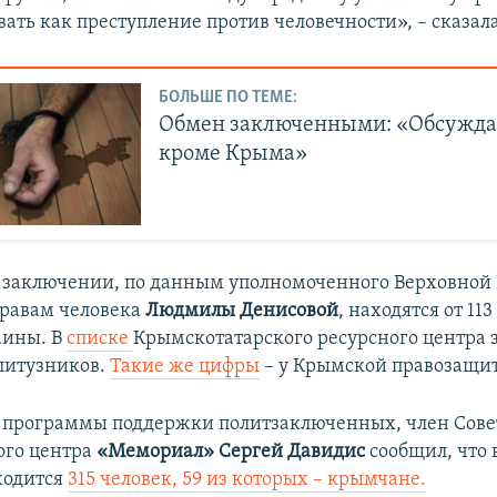
ать как преступление против человечности», – сказал
БОЛЬШЕ ПО ТЕМЕ:
Обмен заключенными: «Обсуждае
кроме Крыма»
 заключении, по данным уполномоченного Верховной
равам человека
Людмилы Денисовой
, находятся от 113
аины. В
списке
Крымскотатарского ресурсного центра 
литузников.
Такие же цифры
– у Крымской правозащит
 программы поддержки политзаключенных, член Сове
ого центра
«Мемориал»
Сергей Давидис
сообщил, что 
ходится
315 человек, 59 из которых – крымчане.​