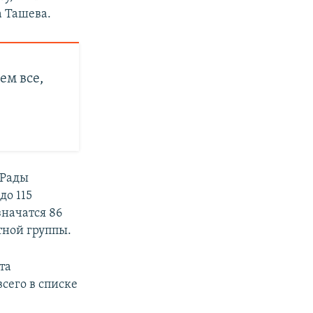
а Ташева.
м все,
 Рады
 до 115
значатся 86
ной группы.​
та
всего в списке