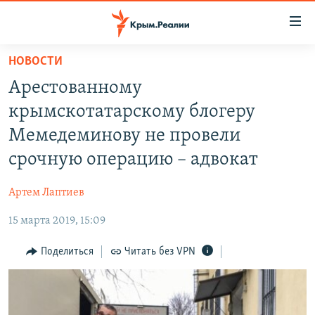
Доступность
ссылки
Вернуться
НОВОСТИ
к
НОВОСТИ
Арестованному
основному
СПЕЦПРОЕКТЫ
содержанию
крымскотатарскому блогеру
ВОДА
Вернутся
ГРУЗ 200
Мемедеминову не провели
к
ИСТОРИЯ
КАРТА ВОЕННЫХ ОБЪЕКТОВ КРЫМА
срочную операцию – адвокат
главной
ЕЩЕ
11 ЛЕТ ОККУПАЦИИ КРЫМА. 11 ИСТОРИЙ СОПРОТИВЛЕНИЯ
навигации
Артем Лаптиев
Вернутся
РАДІО СВОБОДА
ИНТЕРАКТИВ
к
15 марта 2019, 15:09
КАК ОБОЙТИ БЛОКИРОВКУ
ИНФОГРАФИКА
поиску
Поделиться
Читать без VPN
ТЕЛЕПРОЕКТ КРЫМ.РЕАЛИИ
Українською
СОВЕТЫ ПРАВОЗАЩИТНИКОВ
Qırımtatar
ПРОПАВШИЕ БЕЗ ВЕСТИ