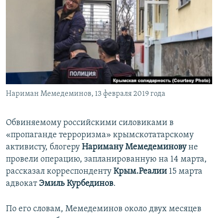
ПРИСОЕДИНЯЙТЕСЬ!
ПОБЕДИТЕЛЕЙ НЕ СУДЯТ?
КРЫМ.НЕПОКОРЕННЫЙ
ELIFBE
УКРАИНСКАЯ ПРОБЛЕМА КРЫМА
Все сайты RFE/RL
Нариман Мемедеминов, 13 февраля 2019 года
Обвиняемому российскими силовиками в
«пропаганде терроризма» крымскотатарскому
активисту, блогеру
Нариману Мемедеминову
не
провели операцию, запланированную на 14 марта,
рассказал корреспонденту
Крым.Реалии
15 марта
адвокат
Эмиль Курбединов
.
По его словам, Мемедеминов около двух месяцев