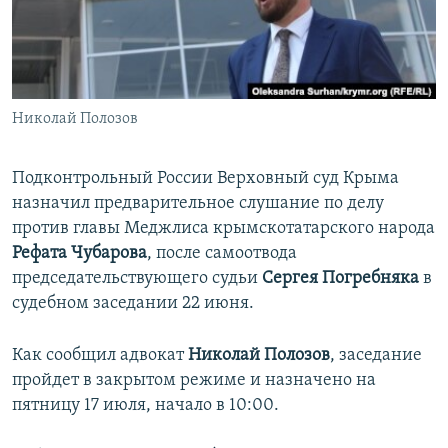
ПРИСОЕДИНЯЙТЕСЬ!
ПОБЕДИТЕЛЕЙ НЕ СУДЯТ?
КРЫМ.НЕПОКОРЕННЫЙ
ELIFBE
Николай Полозов
УКРАИНСКАЯ ПРОБЛЕМА КРЫМА
Все сайты RFE/RL
Подконтрольный России Верховный суд Крыма
назначил предварительное слушание по делу
против главы Меджлиса крымскотатарского народа
Рефата Чубарова
, после самоотвода
председательствующего судьи
Сергея Погребняка
в
судебном заседании 22 июня.
Как сообщил адвокат
Николай Полозов
, заседание
пройдет в закрытом режиме и назначено на
пятницу 17 июля, начало в 10:00.