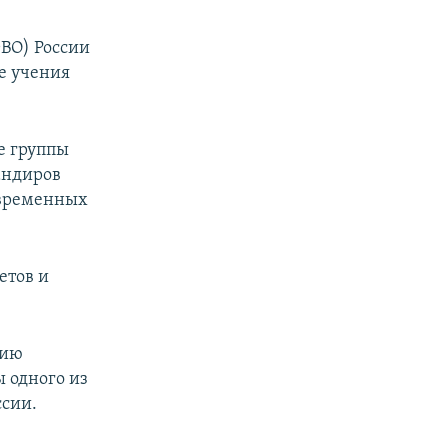
ВО) России
е учения
е группы
андиров
овременных
етов и
нию
 одного из
ссии.