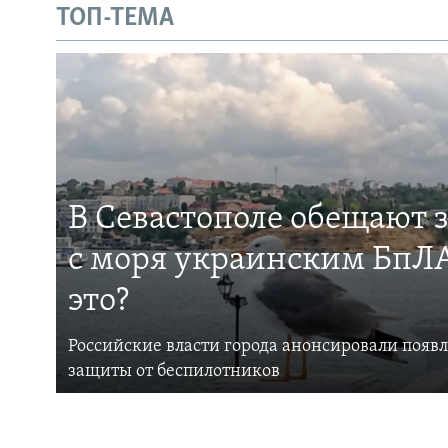
ТОП-ТЕМА
В Севастополе обещают 
с моря украинским БпЛА
это?
Российские власти города анонсировали появ
защиты от беспилотников