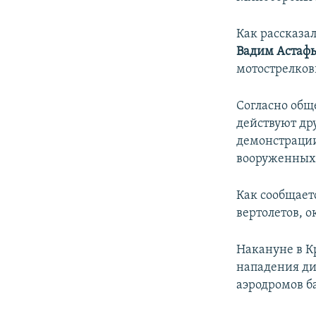
ПОБЕДИТЕЛЕЙ НЕ СУДЯТ?
КРЫМ.НЕПОКОРЕННЫЙ
Как рассказа
Вадим Астаф
ELIFBE
мотострелков
УКРАИНСКАЯ ПРОБЛЕМА КРЫМА
Согласно общ
действуют др
демонстрации
вооруженных 
Как сообщает
вертолетов, о
Накануне в К
нападения ди
аэродромов б