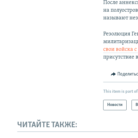
После аннекс
на полуостро
называют не
Резолюция Ген
милитаризаци
свои войска 
присутствие 
Поделить
This item is part of
Новости
В
ЧИТАЙТЕ ТАКЖЕ: