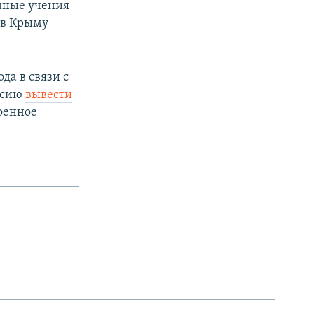
енные учения
 в Крыму
да в связи с
ссию
вывести
оенное