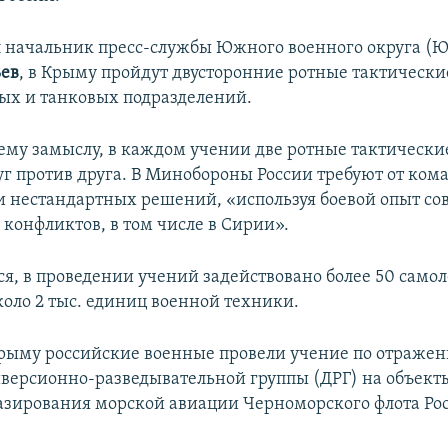
л начальник пресс-службы Южного военного округа (Ю
ьев
, в Крыму пройдут двусторонние ротные тактически
ых и танковых подразделений.
ему замыслу, в каждом учении две ротные тактически
уг против друга. В Минобороны России требуют от ком
 нестандартных решений, «используя боевой опыт с
конфликтов, в том числе в Сирии».
ся, в проведении учений задействовано более 50 самол
коло 2 тыс. единиц военной техники.
рыму российские военные провели учение по отраже
версионно-разведывательной группы (ДРГ) на объекты
азирования морской авиации Черноморского флота Ро