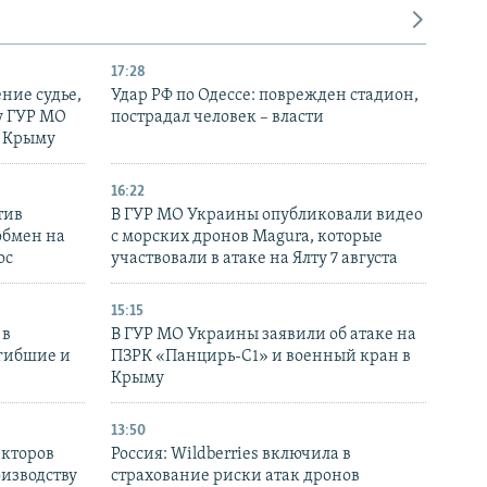
17:28
ние судье,
Удар РФ по Одессе: поврежден стадион,
у ГУР МО
пострадал человек – власти
в Крыму
16:22
тив
В ГУР МО Украины опубликовали видео
обмен на
с морских дронов Magura, которые
ос
участвовали в атаке на Ялту 7 августа
15:15
 в
В ГУР МО Украины заявили об атаке на
огибшие и
ПЗРК «Панцирь-С1» и военный кран в
Крыму
13:50
екторов
Россия: Wildberries включила в
оизводству
страхование риски атак дронов