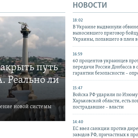
НОВОСТИ
18:02
В Украине выдвинули обвине
выносившего приговор бойц
Украины, попавшего в плен 
16:59
60 процентов украинцев про
закрыть путь
передачи России Донбасса в 
гарантии безопасности – опр
. Реально ли
15:47
Войска РФ ударили по Изюму
Харьковской области, есть п
ление новой системы
пострадавшие – власти
14:40
ЕС ввел санкции против дир
заводов РФ, причастных к пр