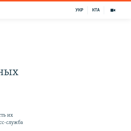
УКР
КТА
нных
сть их
сс-служба