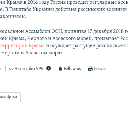
ии Крыма в 2014 году Россия проводит регулярные во
ве. В Генштабе Украины действия российских военных
законными.
еральной Ассамблеи ООН, принятая 17 декабря 2018 го
ей Крыма, Черного и Азовского морей, призывает Ро
с территории Крыма
и осуждает растущее российское в
в Черном и Азовском морях.​
ся
Читать без VPN
Follow us
Печать
есь Крым