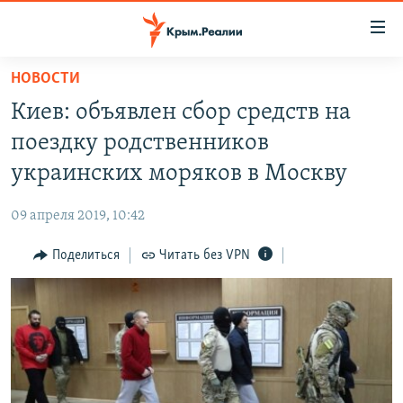
Доступность
ссылки
Вернуться
НОВОСТИ
к
НОВОСТИ
Киев: объявлен сбор средств на
основному
СПЕЦПРОЕКТЫ
содержанию
поездку родственников
ВОДА
Вернутся
ГРУЗ 200
украинских моряков в Москву
к
ИСТОРИЯ
КАРТА ВОЕННЫХ ОБЪЕКТОВ КРЫМА
главной
09 апреля 2019, 10:42
ЕЩЕ
11 ЛЕТ ОККУПАЦИИ КРЫМА. 11 ИСТОРИЙ СОПРОТИВЛЕНИЯ
навигации
Вернутся
Поделиться
Читать без VPN
РАДІО СВОБОДА
ИНТЕРАКТИВ
к
КАК ОБОЙТИ БЛОКИРОВКУ
ИНФОГРАФИКА
поиску
ТЕЛЕПРОЕКТ КРЫМ.РЕАЛИИ
Українською
СОВЕТЫ ПРАВОЗАЩИТНИКОВ
Qırımtatar
ПРОПАВШИЕ БЕЗ ВЕСТИ