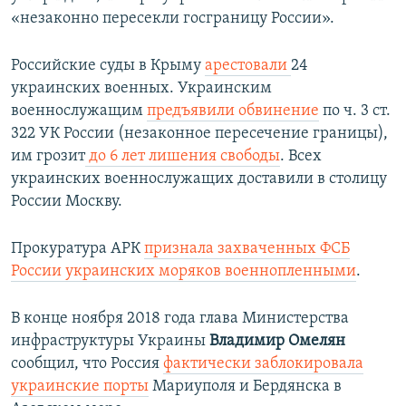
«незаконно пересекли госграницу России».
Российские суды в Крыму
арестовали
24
украинских военных. Украинским
военнослужащим
предъявили обвинение
по ч. 3 ст.
322 УК России (незаконное пересечение границы),
им грозит
до 6 лет лишения свободы
. Всех
украинских военнослужащих доставили в столицу
России Москву.​
Прокуратура АРК
признала захваченных ФСБ
России украинских моряков военнопленными
.
В конце ноября 2018 года глава Министерства
инфраструктуры Украины
Владимир Омелян
сообщил, что Россия
фактически заблокировала
украинские порты
Мариуполя и Бердянска в