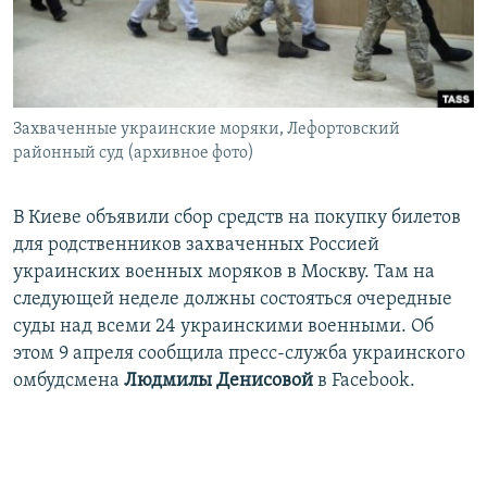
ПРИСОЕДИНЯЙТЕСЬ!
ПОБЕДИТЕЛЕЙ НЕ СУДЯТ?
КРЫМ.НЕПОКОРЕННЫЙ
ELIFBE
Захваченные украинские моряки, Лефортовский
УКРАИНСКАЯ ПРОБЛЕМА КРЫМА
районный суд (архивное фото)
Все сайты RFE/RL
В Киеве объявили сбор средств на покупку билетов
для родственников захваченных Россией
украинских военных моряков в Москву. Там на
следующей неделе должны состояться очередные
суды над всеми 24 украинскими военными. Об
этом 9 апреля сообщила пресс-служба украинского
омбудсмена
Людмилы Денисовой
в Facebook.