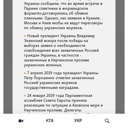
КТА
УКР