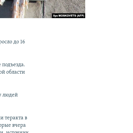
осло до 16
 подъезда.
ой области
у людей
и теракта в
орые вчера
ти, источник