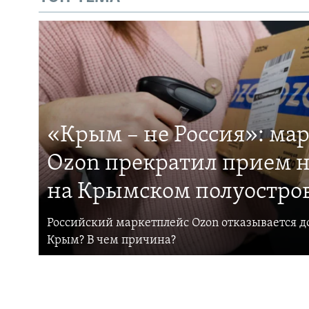
«Крым – не Россия»: ма
Ozon прекратил прием н
на Крымском полуостро
Российский маркетплейс Ozon отказывается до
Крым? В чем причина?