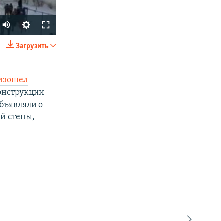
Загрузить
SHARE
изошел
конструкции
объявляли о
й стены,
px
width