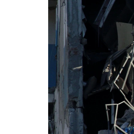
ПОБЕДИТЕЛЕЙ НЕ СУДЯТ?
КРЫМ.НЕПОКОРЕННЫЙ
ELIFBE
УКРАИНСКАЯ ПРОБЛЕМА КРЫМА