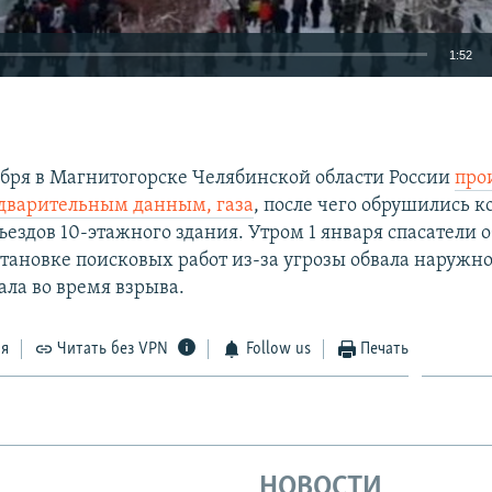
1:52
EMBED
абря в Магнитогорске Челябинской области России
про
едварительным данным, газа
, после чего обрушились 
ъездов 10-этажного здания. Утром 1 января спасатели 
тановке поисковых работ из-за угрозы обвала наружно
ала во время взрыва.
ся
Читать без VPN
Follow us
Печать
НОВОСТИ