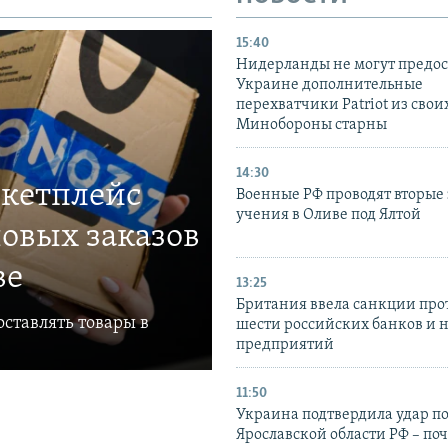
15:40
Нидерланды не могут предос
Украине дополнительные
перехватчики Patriot из своих
Минобороны старны
14:30
ркетплейс
Военные РФ проводят вторые 
учения в Оливе под Ялтой
овых заказов
ве
13:25
Британия ввела санкции про
ставлять товары в
шести российских банков и 
предприятий
11:50
Украина подтвердила удар по
Ярославской области РФ – поч