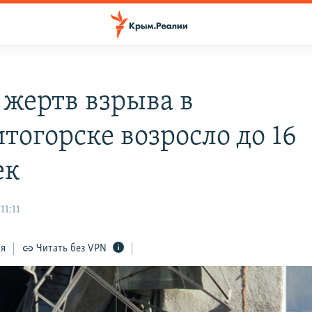
 жертв взрыва в
тогорске возросло до 16
ек
11:11
ся
Читать без VPN