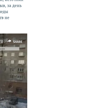
ыв, за день
леды
тв не
ED
SHARE