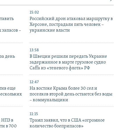
15:02
тавить
Российский дрон атаковал маршрутку в
Херсоне, пострадали пять человек –
 запасов –
украинские власти
13:58
за день
В Швеции решили передать Украине
задержанное в марте грузовое судно
Caffa из «теневого флота» РФ
12:47
тив еще
На востоке Крыма более 30 сел и
нескольких
поселков второй день остаются без воды
– коммунальщики
11:15
 НПЗ в
Трамп заявил, что в США «огромное
ти в 700
количество боеприпасов»