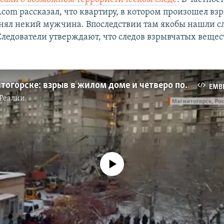
com рассказал, что квартиру, в котором произошел взр
снял некий мужчина. Впоследствии там якобы нашли с
Следователи утверждают, что следов взрывчатых вещес
ЧС в Магнитогорске: взрыв в жилом доме и четверо погибших (видео)
EMB
Реалии
No media source currently available