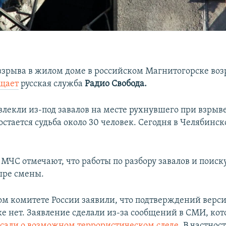
взрыва в жилом доме в российском Магнитогорске возр
щает
русская служба
Радио Свобода.
лекли из-под завалов на месте рухнувшего при взрыве
стается судьба около 30 человек. Сегодня в Челябинск
 МЧС отмечают, что работы по разбору завалов и поиск
тыре смены.
ом комитете России заявили, что подтверждений верси
е нет. Заявление сделали из-за сообщений в СМИ, кот
сали о возможном террористическом следе
. В частнос