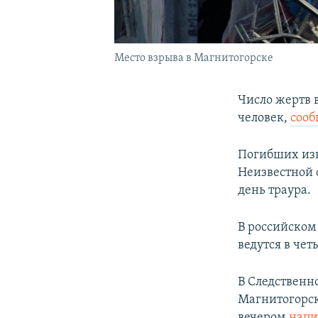
Место взрыва в Магнитогорске
Число жертв 
человек,
сооб
Погибших изв
Неизвестной о
день траура.
В российском
ведутся в че
В Следственн
Магнитогорск
вечером
напи