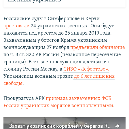
​Российские суды в Симферополе и Керчи
арестовали
24 украинских военных. Они будут
находится под арестом до 25 января 2019 года.
Захваченным у берегов Крыма украинским
военнослужащим 27 ноября
предъявили обвинение
по ч. 3 ст. 322 УК России (незаконное пересечение
границы). Всех военнослужащих доставили в
столицу России Москву, в
СИЗО «Лефортово».
Украинским военным грозит
до 6 лет лишения
свободы
.
Прокуратура АРК
признала захваченных ФСБ
России украинских моряков военнопленными
.
Захват украинских кораблей у берегов Крыма. Как это было (видео)