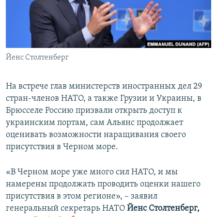
ПРИСОЕДИНЯЙТЕСЬ!
ПОБЕДИТЕЛЕЙ НЕ СУДЯТ?
КРЫМ.НЕПОКОРЕННЫЙ
ELIFBE
Йенс Столтенберг
УКРАИНСКАЯ ПРОБЛЕМА КРЫМА
Все сайты RFE/RL
На встрече глав министерств иностранных дел 29
стран-членов НАТО, а также Грузии и Украины, в
Брюсселе Россию призвали открыть доступ к
украинским портам, сам Альянс продолжает
оценивать возможности наращивания своего
присутствия в Черном море.
«В Черном море уже много сил НАТО, и мы
намерены продолжать проводить оценки нашего
присутствия в этом регионе», – заявил
генеральный секретарь НАТО
Йенс Столтенберг,