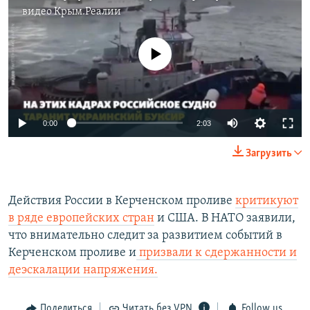
видео
Крым.Реалии
No media source currently available
0:00
2:03
Загрузить
Действия России в Керченском проливе
критикуют
в ряде европейских стран
и США. В НАТО заявили,
что внимательно следит за развитием событий в
Керченском проливе и
призвали к сдержанности и
деэскалации напряжения.
Поделиться
Читать без VPN
Follow us