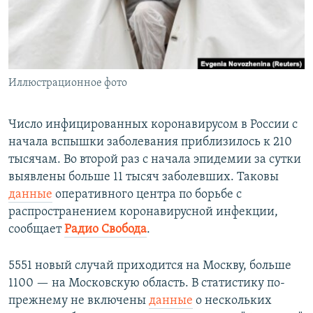
ПРИСОЕДИНЯЙТЕСЬ!
ПОБЕДИТЕЛЕЙ НЕ СУДЯТ?
КРЫМ.НЕПОКОРЕННЫЙ
ELIFBE
Иллюстрационное фото
УКРАИНСКАЯ ПРОБЛЕМА КРЫМА
Все сайты RFE/RL
Число инфицированных коронавирусом в России с
начала вспышки заболевания приблизилось к 210
тысячам. Во второй раз с начала эпидемии за сутки
выявлены больше 11 тысяч заболевших. Таковы
данные
оперативного центра по борьбе с
распространением коронавирусной инфекции,
сообщает
Радио Свобода
.
5551 новый случай приходится на Москву, больше
1100 — на Московскую область. В статистику по-
прежнему не включены
данные
о нескольких