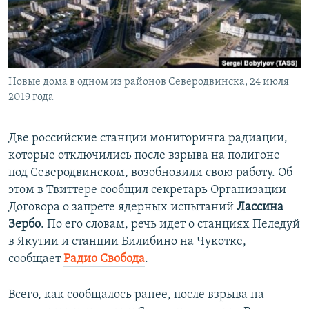
ПРИСОЕДИНЯЙТЕСЬ!
ПОБЕДИТЕЛЕЙ НЕ СУДЯТ?
КРЫМ.НЕПОКОРЕННЫЙ
ELIFBE
Новые дома в одном из районов Северодвинска, 24 июля
УКРАИНСКАЯ ПРОБЛЕМА КРЫМА
2019 года
Все сайты RFE/RL
Две российские станции мониторинга радиации,
которые отключились после взрыва на полигоне
под Северодвинском, возобновили свою работу. Об
этом в Твиттере сообщил секретарь Организации
Договора о запрете ядерных испытаний
Лассина
Зербо
. По его словам, речь идет о станциях Пеледуй
в Якутии и станции Билибино на Чукотке,
сообщает
Радио Свобода
.
Всего, как сообщалось ранее, после взрыва на