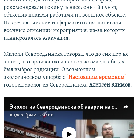
рекомендовали покинуть населенный пункт,
объяснив некими работами на военном объекте.
Позже российские информагентства написали:
военные отменили мероприятия, из-за которых
планировалась эвакуация.
Жители Северодвинска говорят, что до сих пор не
знают, что произошло и насколько масштабным
был выброс радиации. О возможном
экологическом ущербе с
"Настоящим временем"
говорил эколог из Северодвинска
Алексей Климов
.
Эколог из Северодвинска об аварии на секретном полигоне
видео
Крым.Реалии
No media source currently available