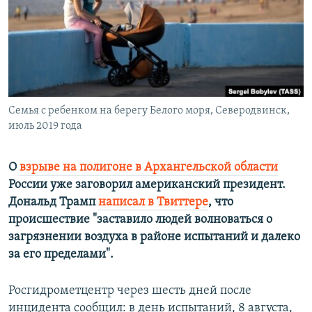
ПРИСОЕДИНЯЙТЕСЬ!
ПОБЕДИТЕЛЕЙ НЕ СУДЯТ?
КРЫМ.НЕПОКОРЕННЫЙ
ELIFBE
УКРАИНСКАЯ ПРОБЛЕМА КРЫМА
Все сайты RFE/RL
Семья с ребенком на берегу Белого моря, Северодвинск,
июль 2019 года
О
взрыве на полигоне в Архангельской области
России уже заговорил американский президент.
Дональд Трамп
написал в Твиттере
, что
происшествие "заставило людей волноваться о
загрязнении воздуха в районе испытаний и далеко
за его пределами".
Росгидрометцентр через шесть дней после
инцидента сообщил: в день испытаний, 8 августа,