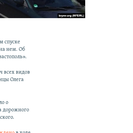
м спуске
на нем. Об
вастополь».
ч всех видов
лицы Олега
ло о
а дорожного
ского.
еждено
в ходе