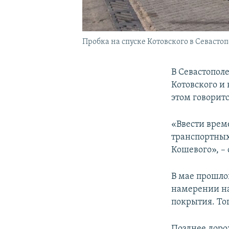
Пробка на спуске Котовского в Севастоп
В Севастопол
Котовского и
этом говоритс
«Ввести врем
транспортных 
Кошевого», – 
В мае прошлог
намерении на
покрытия. То
Позднее доро