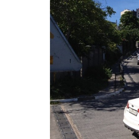
ПОБЕДИТЕЛЕЙ НЕ СУДЯТ?
КРЫМ.НЕПОКОРЕННЫЙ
ELIFBE
УКРАИНСКАЯ ПРОБЛЕМА КРЫМА