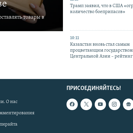
ве
Трамп заявил, что в США «ог
количество боеприпасов»
ставлять товары в
10:11
Казахстан вновь стал самым
процветающим государством
Центральной Азии – рейтинг
ПРИСОЕДИНЯЙТЕСЬ!
и. О нас
омментирования
опирайта