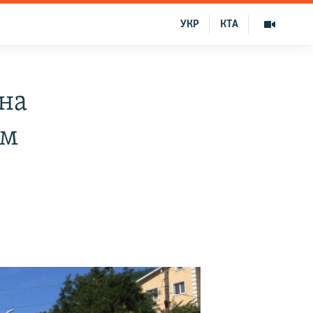
УКР
КТА
 на
ем