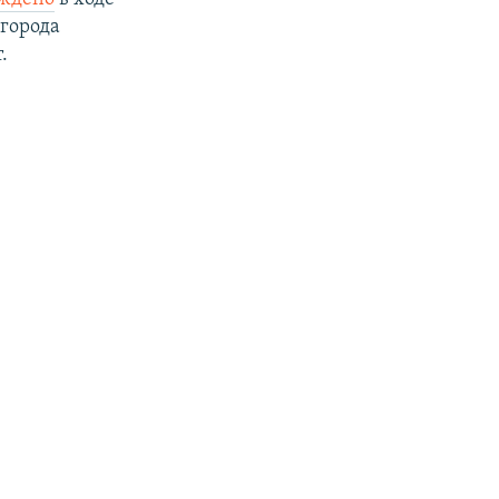
 города
.