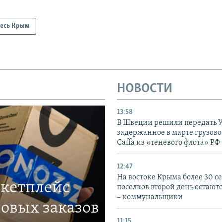
есь Крым
НОВОСТИ
13:58
В Швеции решили передать 
задержанное в марте грузово
Caffa из «теневого флота» РФ
12:47
На востоке Крыма более 30 се
ркетплейс
поселков второй день остаютс
– коммунальщики
овых заказов
11:15