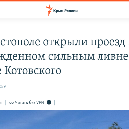
астополе открыли проезд
жденном сильным ливн
е Котовского
:59
ся
Читать без VPN