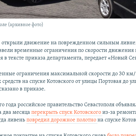
оле (архивное фото)
е открыли движение на поврежденном сильным ливне
 ввели временные ограничения по скорости движения 
я в тексте приказа департамента, передает «Новый Се
енные ограничения максимальной скорости до 30 км/
средств на спуске Котовского от улицы Портовая до у
сказано в приказе.
о года российское правительство Севастополя объявля
 два месяца
перекрыть спуск Котовского
из-за ремонт
гда ливень
повредил дорожное полотно
на спуске Котов
жное покрытие на спуске Котовского снова
было повр