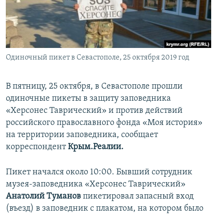
ПРИСОЕДИНЯЙТЕСЬ!
ПОБЕДИТЕЛЕЙ НЕ СУДЯТ?
КРЫМ.НЕПОКОРЕННЫЙ
ELIFBE
Одиночный пикет в Севастополе, 25 октября 2019 год
УКРАИНСКАЯ ПРОБЛЕМА КРЫМА
Все сайты RFE/RL
В пятницу, 25 октября, в Севастополе прошли
одиночные пикеты в защиту заповедника
«Херсонес Таврический» и против действий
российского православного фонда «Моя история»
на территории заповедника, сообщает
корреспондент
Крым.Реалии.
Пикет начался около 10:00. Бывший сотрудник
музея-заповедника «Херсонес Таврический»
Анатолий Туманов
пикетировал запасный вход
(въезд) в заповедник с плакатом, на котором было