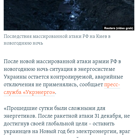
ПРИСОЕДИНЯЙТЕСЬ!
ПОБЕДИТЕЛЕЙ НЕ СУДЯТ?
КРЫМ.НЕПОКОРЕННЫЙ
ELIFBE
Последствия массированной атаки РФ на Киев в
УКРАИНСКАЯ ПРОБЛЕМА КРЫМА
новогоднюю ночь
Все сайты RFE/RL
После новой массированной атаки армии РФ в
новогоднюю ночь ситуация в энергосистеме
Украины остается контролируемой, аварийные
отключения не применялись, сообщает
пресс-
служба «Укрэнерго»
.
«Прошедшие сутки были сложными для
энергетиков. После ракетной атаки 31 декабря, не
достигнув своей глобальной цели – оставить
украинцев на Новый год без электроэнергии, враг