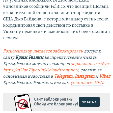
На условиях анонимности двое немецких
чиновников сообщили Politico, что позиция Шольца
в значительной степени зависит от президента
США Джо Байдена, с которым канцлер очень тесно
координировал свои действия по поставке в
Украину немецких и американских боевых машин
пехоты.
Роскомнадзор пытается заблокировать
доступ к
сайту
Крым.Реалии
.
Беспрепятственно читать
Крым.Реалии можно с помощью
зеркального сайта:
https://d2lob73yht6n56.cloudfront.net/
, следите за
основными новостями в
Telegram
,
Instagram
и
Viber
Крым.Реалии. Рекомендуем вам
установить VPN
.
Сайт заблокирован?
читать >
Обойдите блокировку!