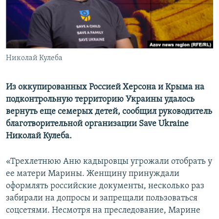
ПРИСОЕДИНЯЙТЕСЬ!
ПОБЕДИТЕЛЕЙ НЕ СУДЯТ?
КРЫМ.НЕПОКОРЕННЫЙ
ELIFBE
Николай Кулеба
УКРАИНСКАЯ ПРОБЛЕМА КРЫМА
Все сайты RFE/RL
Из оккупированных Россией Херсона и Крыма на
подконтрольную территорию Украины удалось
вернуть еще семерых детей, сообщил руководитель
благотворительной организации Save Ukraine
Николай Кулеба.
«Трехлетнюю Аню кадыровцы угрожали отобрать у
ее матери Марины. Женщину принуждали
оформлять российские документы, несколько раз
забирали на допросы и запрещали пользоваться
соцсетями. Несмотря на преследование, Марине