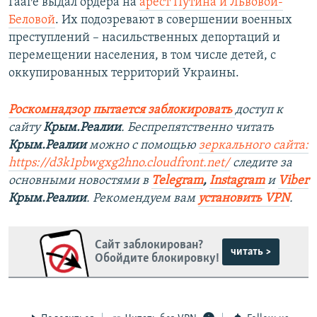
Гааге выдал ордера на
арест Путина и Львовой-
Беловой
. Их подозревают в совершении военных
преступлений – насильственных депортаций и
перемещении населения, в том числе детей, с
оккупированных территорий Украины.
Роскомнадзор пытается заблокировать
доступ к
сайту
Крым.Реалии
. Беспрепятственно читать
Крым.Реалии
можно с помощью
зеркального сайта:
https://d3k1pbwgxg2hno.cloudfront.net/
следите за
основными новостями в
Telegram
,
Instagram
и
Viber
Крым.Реалии
. Рекомендуем вам
установить VPN
.
Сайт заблокирован?
читать >
Обойдите блокировку!