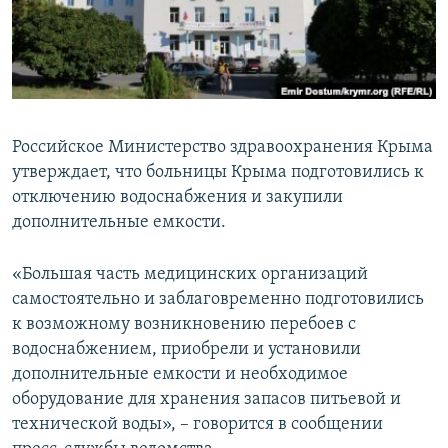
ПРИСОЕДИНЯЙТЕСЬ!
ПОБЕДИТЕЛЕЙ НЕ СУДЯТ?
КРЫМ.НЕПОКОРЕННЫЙ
ELIFBE
УКРАИНСКАЯ ПРОБЛЕМА КРЫМА
Российское Министерство здравоохранения Крыма
Все сайты RFE/RL
утверждает, что больницы Крыма подготовились к
отключению водоснабжения и закупили
дополнительные емкости.
«Большая часть медицинских организаций
самостоятельно и заблаговременно подготовились
к возможному возникновению перебоев с
водоснабжением, приобрели и установили
дополнительные емкости и необходимое
оборудование для хранения запасов питьевой и
технической воды», – говорится в сообщении