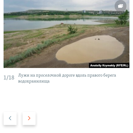
Лужи на проселочной дороге вдоль правого берега
1/18
водохранилища
П
С
р
л
е
е