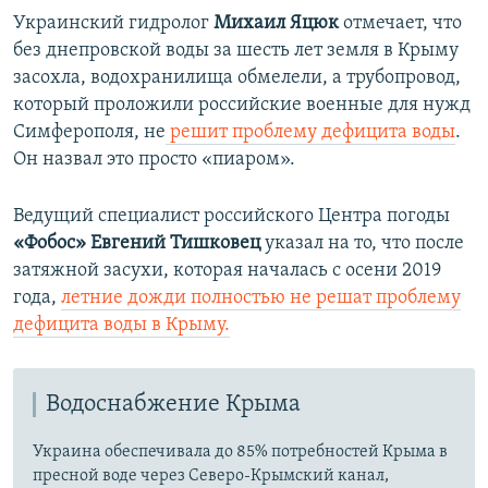
д
д
Украинский гидролог
Михаил Яцюк
отмечает, что
ы
у
без днепровской воды за шесть лет земля в Крыму
д
ю
засохла, водохранилища обмелели, а трубопровод,
у
щ
который проложили российские военные для нужд
щ
и
Симферополя, не
решит проблему дефицита воды
.
и
й
Он назвал это просто «пиаром».
й
с
с
л
Ведущий специалист российского Центра погоды
л
а
«Фобос»
Евгений Тишковец
указал на то, что после
а
й
затяжной засухи, которая началась с осени 2019
й
д
года,
летние дожди полностью не решат проблему
д
дефицита воды в Крыму.
Водоснабжение Крыма
Украина обеспечивала до 85% потребностей Крыма в
пресной воде через Северо-Крымский канал,