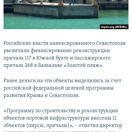
ПРИСОЕДИНЯЙТЕСЬ!
ПОБЕДИТЕЛЕЙ НЕ СУДЯТ?
КРЫМ.НЕПОКОРЕННЫЙ
ELIFBE
УКРАИНСКАЯ ПРОБЛЕМА КРЫМА
Российские власти аннексированного Севастополя
Все сайты RFE/RL
увеличили финансирование реконструкции
причала 117 в Южной бухте и пассажирского
причала 268 в Балаклаве «Золотой пляж».
Ранее деньги на эти объекты выделились за счет
российской федеральной целевой программы
развития Крыма и Севастополя.
«Программу по строительству и реконструкции
объектов портовой инфраструктуры внесены 11
объектов (пирсы, причалы)», – отметил директор