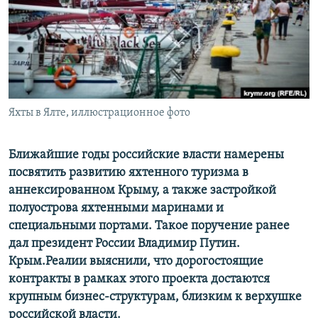
ПРИСОЕДИНЯЙТЕСЬ!
ПОБЕДИТЕЛЕЙ НЕ СУДЯТ?
КРЫМ.НЕПОКОРЕННЫЙ
ELIFBE
УКРАИНСКАЯ ПРОБЛЕМА КРЫМА
Все сайты RFE/RL
Яхты в Ялте, иллюстрационное фото
Ближайшие годы российские власти намерены
посвятить развитию яхтенного туризма в
аннексированном Крыму, а также застройкой
полуострова яхтенными маринами и
специальными портами. Такое поручение ранее
дал президент России Владимир Путин.
Крым.Реалии выяснили, что дорогостоящие
контракты в рамках этого проекта достаются
крупным бизнес-структурам, близким к верхушке
российской власти.