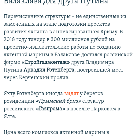
Балаклава для друга Путина
Перечисленные структуры – не единственные из
замеченных на этапе подготовки проектов
развития яхтинга в аннексированном Крыму. В
2018 году тендер в 300 миллионов рублей на
проектно-изыскательские работы по созданию
яхтенной марины в Балаклаве достался российской
фирме
«Стройгазмонтаж»
друга Владимира
Путина
Аркадия Ротенберга
, построившей мост
через Керченский пролив.
Яхту Ротенберга иногда
видят
у берегов
резиденции
«Крымский бриз»
структур
российского
«Газпрома»
в поселке Парковом в
Ялте.
Цена всего комплекса яхтенной марины в