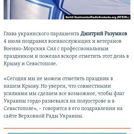
ПРИСОЕДИНЯЙТЕСЬ!
ПОБЕДИТЕЛЕЙ НЕ СУДЯТ?
КРЫМ.НЕПОКОРЕННЫЙ
ELIFBE
Глава украинского парламента
Дмитрий Разумков
УКРАИНСКАЯ ПРОБЛЕМА КРЫМА
4 июля
поздравил военнослужащих и ветеранов
Все сайты RFE/RL
Военно-Морских Сил с профессиональным
праздником и пожелал вскоре отметить этот день в
Крыму и Севастополе.
«Сегодня мы не можем отметить праздник в
нашем Крыму. Но уверен, что совместными
усилиями мы сделаем все возможное, чтобы флаг
Украины гордо развевался на полуострове и в
Севастополе», – говорится в его поздравлении на
сайте Верховной Рады Украины.