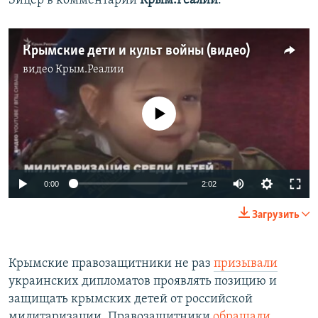
Зицер в комментарии
Крым.Реалии
.
Крымские дети и культ войны (видео)
видео
Крым.Реалии
No media source currently available
0:00
2:02
Загрузить
Крымские правозащитники не раз
призывали
украинских дипломатов проявлять позицию и
защищать крымских детей от российской
милитаризации. Правозащитники
обращали