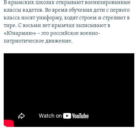
В крымских школах открывают военизированные
классы кадетов. Во время обучения дети с первого
класса носят униформу, ходят строем и стреляют в
тире. С восьми лет крымчан записывают в
«Юнармию» – это российское военно-
патриотическое движение.