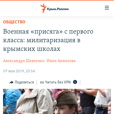
Доступность
ссылки
Вернуться
ОБЩЕСТВО
к
НОВОСТИ
Военная «присяга» с первого
основному
СПЕЦПРОЕКТЫ
содержанию
класса: милитаризация в
ВОДА
Вернутся
ГРУЗ 200
крымских школах
к
ИСТОРИЯ
КАРТА ВОЕННЫХ ОБЪЕКТОВ КРЫМА
главной
Александра Шевченко
Инна Аннитова
ЕЩЕ
11 ЛЕТ ОККУПАЦИИ КРЫМА. 11 ИСТОРИЙ СОПРОТИВЛЕНИЯ
навигации
Вернутся
07 мая 2019, 23:54
РАДІО СВОБОДА
ИНТЕРАКТИВ
к
КАК ОБОЙТИ БЛОКИРОВКУ
ИНФОГРАФИКА
Поделиться
Читать без VPN
поиску
ТЕЛЕПРОЕКТ КРЫМ.РЕАЛИИ
Українською
СОВЕТЫ ПРАВОЗАЩИТНИКОВ
Qırımtatar
ПРОПАВШИЕ БЕЗ ВЕСТИ