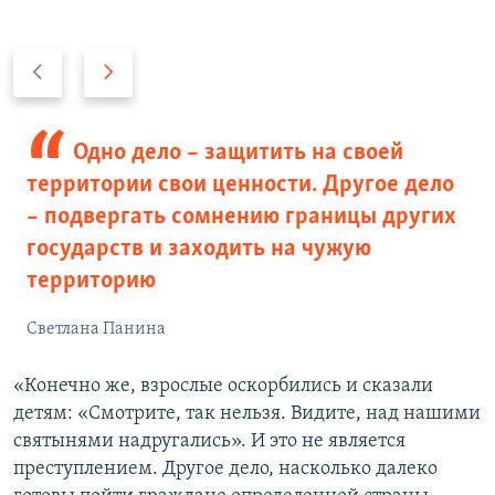
П
С
р
л
е
е
д
д
Одно дело – защитить на своей
ы
у
территории свои ценности. Другое дело
д
ю
– подвергать сомнению границы других
у
щ
государств и заходить на чужую
щ
и
территорию
и
й
й
с
Светлана Панина
с
л
л
а
«Конечно же, взрослые оскорбились и сказали
а
й
детям: «Смотрите, так нельзя. Видите, над нашими
й
д
святынями надругались». И это не является
д
преступлением. Другое дело, насколько далеко