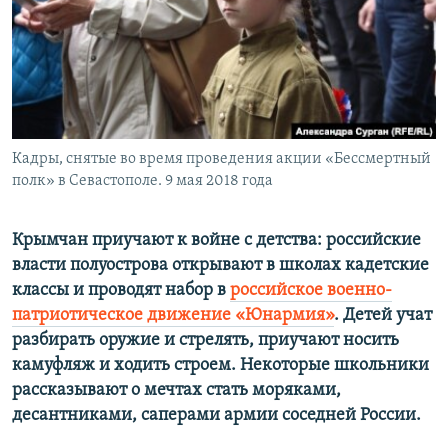
ПРИСОЕДИНЯЙТЕСЬ!
ПОБЕДИТЕЛЕЙ НЕ СУДЯТ?
КРЫМ.НЕПОКОРЕННЫЙ
ELIFBE
УКРАИНСКАЯ ПРОБЛЕМА КРЫМА
Все сайты RFE/RL
Кадры, снятые во время проведения акции «Бессмертный
полк» в Севастополе. 9 мая 2018 года
Крымчан приучают к войне с детства: российские
власти полуострова открывают в школах кадетские
классы и проводят набор в
российское военно-
патриотическое движение «Юнармия»
. Детей учат
разбирать оружие и стрелять, приучают носить
камуфляж и ходить строем. Некоторые школьники
рассказывают о мечтах стать моряками,
десантниками, саперами армии соседней России.