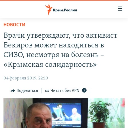
Доступность
ссылки
Вернуться
НОВОСТИ
к
НОВОСТИ
Врачи утверждают, что активист
основному
СПЕЦПРОЕКТЫ
содержанию
Бекиров может находиться в
ВОДА
Вернутся
ГРУЗ 200
СИЗО, несмотря на болезнь –
к
ИСТОРИЯ
КАРТА ВОЕННЫХ ОБЪЕКТОВ КРЫМА
«Крымская солидарность»
главной
ЕЩЕ
11 ЛЕТ ОККУПАЦИИ КРЫМА. 11 ИСТОРИЙ СОПРОТИВЛЕНИЯ
навигации
04 февраля 2019, 22:19
Вернутся
РАДІО СВОБОДА
ИНТЕРАКТИВ
к
Поделиться
Читать без VPN
КАК ОБОЙТИ БЛОКИРОВКУ
ИНФОГРАФИКА
поиску
ТЕЛЕПРОЕКТ КРЫМ.РЕАЛИИ
Українською
СОВЕТЫ ПРАВОЗАЩИТНИКОВ
Qırımtatar
ПРОПАВШИЕ БЕЗ ВЕСТИ