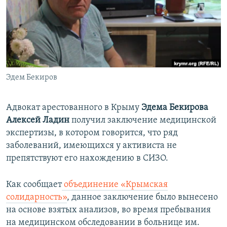
ПРИСОЕДИНЯЙТЕСЬ!
ПОБЕДИТЕЛЕЙ НЕ СУДЯТ?
КРЫМ.НЕПОКОРЕННЫЙ
ELIFBE
УКРАИНСКАЯ ПРОБЛЕМА КРЫМА
Все сайты RFE/RL
Эдем Бекиров
Адвокат арестованного в Крыму
Эдема Бекирова
Алексей Ладин
получил заключение медицинской
экспертизы, в котором говорится, что ряд
заболеваний, имеющихся у активиста не
препятствуют его нахождению в СИЗО.
Как сообщает
объединение «Крымская
солидарность»
, данное заключение было вынесено
на основе взятых анализов, во время пребывания
на медицинском обследовании в больнице им.