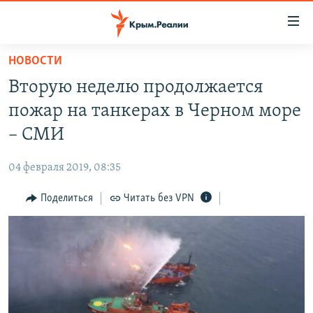
Доступность
ссылки
Вернуться
НОВОСТИ
к
НОВОСТИ
Вторую неделю продолжается
основному
СПЕЦПРОЕКТЫ
содержанию
пожар на танкерах в Черном море
ВОДА
Вернутся
ГРУЗ 200
– СМИ
к
ИСТОРИЯ
КАРТА ВОЕННЫХ ОБЪЕКТОВ КРЫМА
главной
04 февраля 2019, 08:35
ЕЩЕ
11 ЛЕТ ОККУПАЦИИ КРЫМА. 11 ИСТОРИЙ СОПРОТИВЛЕНИЯ
навигации
Вернутся
Поделиться
Читать без VPN
РАДІО СВОБОДА
ИНТЕРАКТИВ
к
КАК ОБОЙТИ БЛОКИРОВКУ
ИНФОГРАФИКА
поиску
ТЕЛЕПРОЕКТ КРЫМ.РЕАЛИИ
Українською
СОВЕТЫ ПРАВОЗАЩИТНИКОВ
Qırımtatar
ПРОПАВШИЕ БЕЗ ВЕСТИ