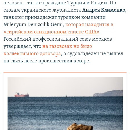
человек – также граждане Турции и Индии. По
словам украинского журналиста
Андрея Клименко
,
танкеры принадлежат турецкой компании
Milenyum Denizcilik Gemi,
которая находится в
«сирийском санкционном списке США»
.
Российский профессиональный союз моряков
утверждает, что
на газовозах не было
коллективного договора
, а судовладелец не вышел
на связь после происшествия в море.