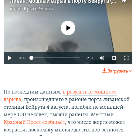
Ливан: мощный взрыв в порту Бейрута (видео)
видео
Крым.Реалии
No media source currently available
Auto
0:00
1:10
240p
Загрузить
360p
Auto
240p
360p
480p
480p
По последним данным,
в результате мощного
взрыва
, произошедшего в районе порта ливанской
720p
720p
1080p
столицы Бейрута 4 августа, погибли по меньшей
1080p
мере 100 человек, тысячи ранены. Местный
Красный Крест сообщает
, что число жертв может
возрасти, поскольку многие до сих пор остаются