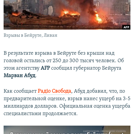
ПРИСОЕДИНЯЙТЕСЬ!
ПОБЕДИТЕЛЕЙ НЕ СУДЯТ?
КРЫМ.НЕПОКОРЕННЫЙ
ELIFBE
Взрывы в Бейруте, Ливан
УКРАИНСКАЯ ПРОБЛЕМА КРЫМА
Все сайты RFE/RL
В результате взрыва в Бейруте без крыши над
головой остались от 250 до 300 тысяч человек. Об
этом агентству
AFP
сообщил губернатор Бейрута
Марван Абуд
.
Как сообщает
Радіо Свобода
, Абуд добавил, что, по
предварительной оценке, взрыв нанес ущерб на 3-5
миллиардов долларов. Официальная оценка ущерба
специалистами продолжается.