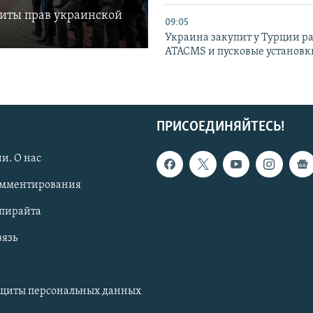
щиты прав украинской
09:05
Украина закупит у Турции р
ATACMS и пусковые установ
ПРИСОЕДИНЯЙТЕСЬ!
и. О нас
омментирования
опирайта
вязь
ащиты персональных данных