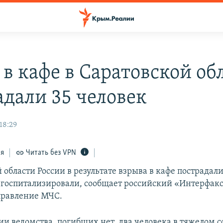
в кафе в Саратовской об
адали 35 человек
18:29
ся
Читать без VPN
 области России в результате взрыва в кафе пострадали
 госпитализировали, сообщает российский «Интерфакс
правление МЧС.
и ведомства, погибших нет, два человека в тяжелом с