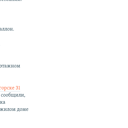
аллон.
м
оэтажном
орске 31
И сообщили,
вка
 жилом доме