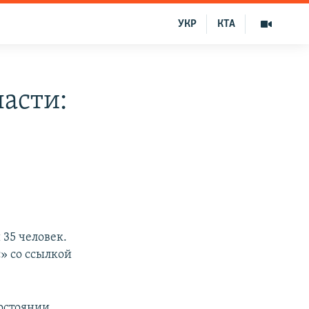
УКР
КТА
ласти:
 35 человек.
» со ссылкой
остоянии.