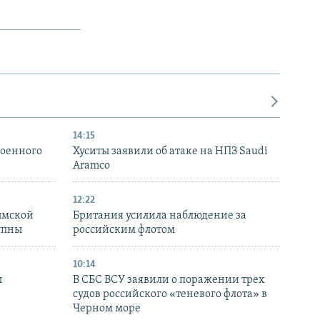
14:15
военного
Хуситы заявили об атаке на НПЗ Saudi
Aramco
12:22
ымской
Британия усилила наблюдение за
упны
российским флотом
10:14
ы
В СБС ВСУ заявили о поражении трех
судов российского «теневого флота» в
Черном море