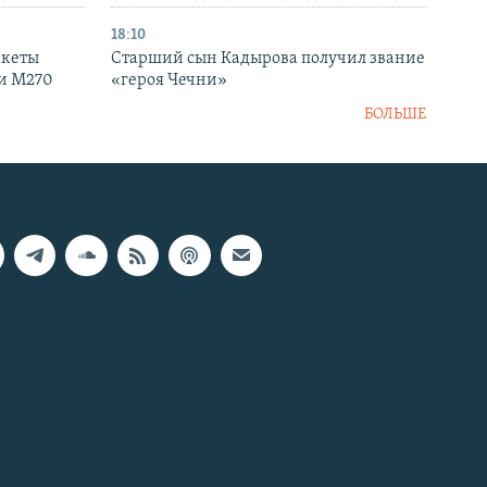
18:10
акеты
Старший сын Кадырова получил звание
ки M270
«героя Чечни»
БОЛЬШЕ