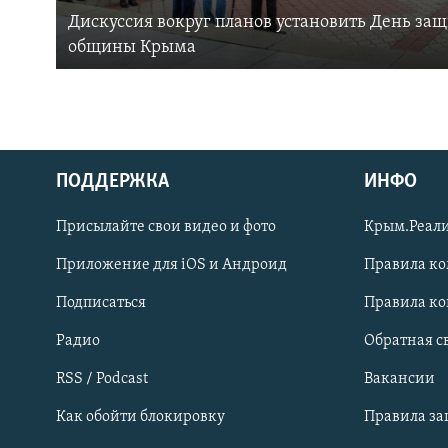
Дискуссия вокруг планов установить День за
общины Крыма
ПОДДЕРЖКА
ИНФО
Українською
Присылайте свои видео и фото
Крым.Реали
Qırımtatar
Приложение для iOS и Андроид
Правила к
Подписаться
Правила к
ПРИСОЕДИНЯЙТЕСЬ!
Радио
Обратная с
RSS / Podcast
Вакансии
Как обойти блокировку
Правила з
Все сайты RFE/RL