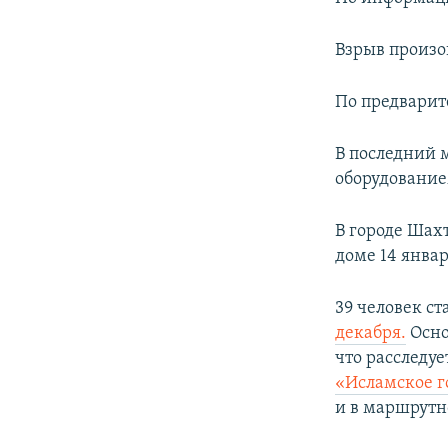
ПОБЕДИТЕЛЕЙ НЕ СУДЯТ?
КРЫМ.НЕПОКОРЕННЫЙ
Взрыв произо
ELIFBE
По предварит
УКРАИНСКАЯ ПРОБЛЕМА КРЫМА
В последний 
оборудование
В городе Шах
доме 14 январ
39 человек с
декабря.
Осно
что расследуе
«Исламское го
и в маршрутн