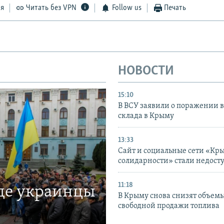
ся
Читать без VPN
Follow us
Печать
НОВОСТИ
15:10
В ВСУ заявили о поражении 
склада в Крыму
13:33
Сайт и социальные сети «Кр
солидарности» стали недост
11:18
где украинцы
В Крыму снова снизят объем
свободной продажи топлива