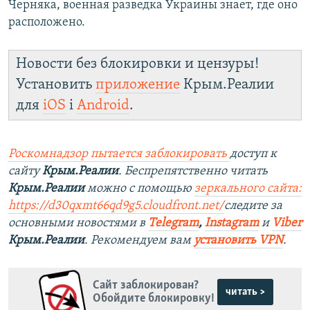
Черняка, военная разведка Украины знает, где оно
расположено.
Новости без блокировки и цензуры!
Установить
приложение
Крым.Реалии
для
iOS
і
Android
.
Роскомнадзор пытается заблокировать
доступ к
сайту
Крым.Реалии
. Беспрепятственно читать
Крым.Реалии
можно с помощью
зеркального сайта:
https://d30qxmt66qd9g5.cloudfront.net/
следите за
основными новостями в
Telegram
,
Instagram
и
Viber
Крым.Реалии
. Рекомендуем вам
установить VPN
.
Сайт заблокирован?
читать >
Обойдите блокировку!