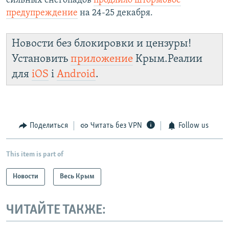
сильных снегопадов
продлило штормовое
й
с
предупреждение
на 24-25 декабря.
с
л
л
а
Новости без блокировки и цензуры!
а
й
Установить
приложение
Крым.Реалии
й
д
д
для
iOS
і
Android
.
Поделиться
Читать без VPN
Follow us
This item is part of
Новости
Весь Крым
ЧИТАЙТЕ ТАКЖЕ: