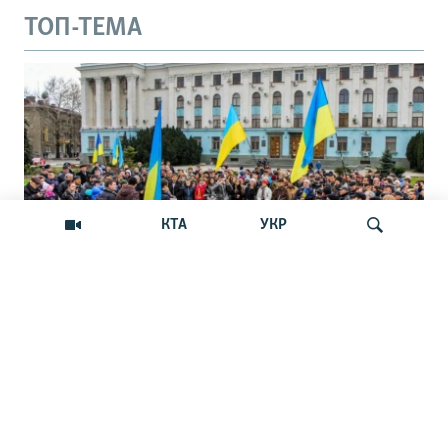
ТОП-ТЕМА
КТА
УКР
Андрей Щекун: «Крым –
Искать
единственный регион, где украинцы –
меньшинство»
Дискуссия вокруг планов установить День
защиты прав украинской общины Крыма