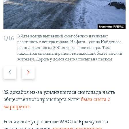
В Ялте всегда выпавший снег обычно начинают
1/16
расчищать с центра города. На фото – улица Найденова,
расположенная на 300 метров выше центра. Там
находится спальный район, вмещающий более тысячи
жителей. Дорога у домов слегка посыпана песком
П
С
р
л
е
е
д
д
22 декабря из-за усилившегося снегопада часть
ы
у
общественного транспорта Ялты
была снята с
д
ю
маршрутов
.
у
щ
щ
и
Российское управление МЧС по Крыму из-за
и
й