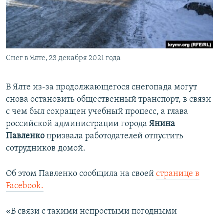
ПРИСОЕДИНЯЙТЕСЬ!
ПОБЕДИТЕЛЕЙ НЕ СУДЯТ?
КРЫМ.НЕПОКОРЕННЫЙ
ELIFBE
Снег в Ялте, 23 декабря 2021 года
УКРАИНСКАЯ ПРОБЛЕМА КРЫМА
Все сайты RFE/RL
В Ялте из-за продолжающегося снегопада могут
снова остановить общественный транспорт, в связи
с чем был сокращен учебный процесс, а глава
российской администрации города
Янина
Павленко
призвала работодателей отпустить
сотрудников домой.
Об этом Павленко сообщила на своей
странице в
Facebook.
«В связи с такими непростыми погодными