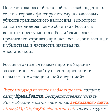
После отхода российских войск в освобожденных
селах и городах фиксируются случаи массовых
убийств гражданского населения. Некоторые
западные лидеры прямо обвинили Россию в
военных преступлениях. Российские власти
продолжают отрицать причастность своих военных
к убийствам, в частности, называя их
«постановкой».
Россия отрицает, что ведет против Украины
захватническую войну на ее территории, и
называет это «специальной операцией».
Роскомнадзор пытается заблокировать
доступ к
сайту
Крым.Реалии
.
Беспрепятственно читать
Крым.Реалии можно с помощью
зеркального сайта
:
https://d3jr11tg6qg8o1.cloudfront.net
.
Также следите