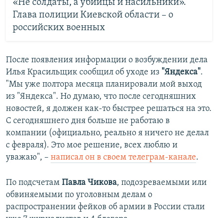
«Не солдаты, а убийцы и насильники».
Глава полиции Киевской области – о
российских военных
После появления информации о возбуждении дела
Илья Красильщик сообщил об уходе из
"Яндекса"
.
"Мы уже полтора месяца планировали мой выход
из "Яндекса". Но думаю, что после сегодняшних
новостей, я должен как-то быстрее решаться на это.
С сегодняшнего дня больше не работаю в
компании (официально, реально я ничего не делал
с февраля). Это мое решение, всех люблю и
уважаю", –
написал он в своем телеграм-канале
.
По подсчетам
Павла Чикова
, подозреваемыми или
обвиняемыми по уголовным делам о
распространении фейков об армии в России стали