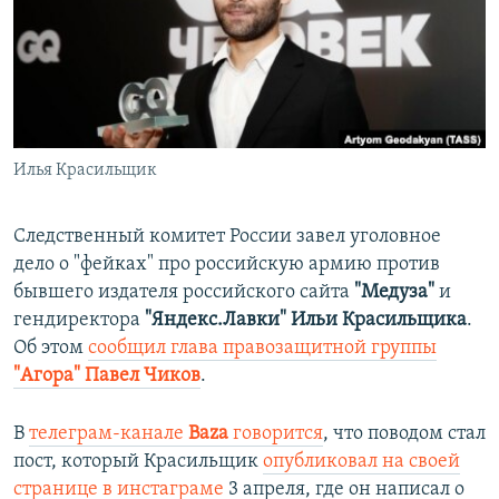
ПРИСОЕДИНЯЙТЕСЬ!
ПОБЕДИТЕЛЕЙ НЕ СУДЯТ?
КРЫМ.НЕПОКОРЕННЫЙ
ELIFBE
УКРАИНСКАЯ ПРОБЛЕМА КРЫМА
Все сайты RFE/RL
Илья Красильщик
Следственный комитет России завел уголовное
дело о "фейках" про российскую армию против
бывшего издателя российского сайта
"Медуза"
и
гендиректора
"Яндекс.Лавки" Ильи Красильщика
.
Об этом
сообщил глава правозащитной группы
"Агора" Павел Чиков
.
В
телеграм-канале
Baza
говорится
, что поводом стал
пост, который Красильщик
опубликовал на своей
странице в инстаграме
3 апреля, где он написал о