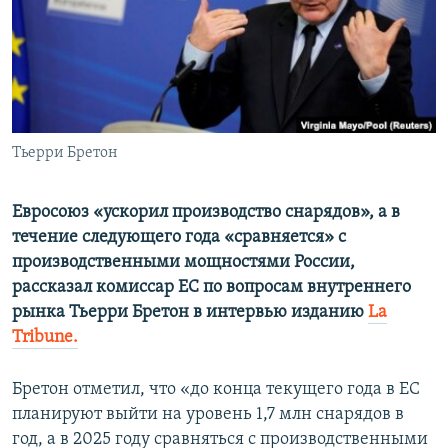
ПРИСОЕДИНЯЙТЕСЬ!
ПОБЕДИТЕЛЕЙ НЕ СУДЯТ?
КРЫМ.НЕПОКОРЕННЫЙ
ELIFBE
УКРАИНСКАЯ ПРОБЛЕМА КРЫМА
Все сайты RFE/RL
Тьерри Бретон
Евросоюз «ускорил производство снарядов», а в
течение следующего года «сравняется» с
производственными мощностями России,
рассказал комиссар ЕС по вопросам внутреннего
рынка Тьерри Бретон в интервью изданию
La
Tribune.
Бретон отметил, что «до конца текущего года в ЕС
планируют выйти на уровень 1,7 млн снарядов в
год, а в 2025 году сравняться с производственными