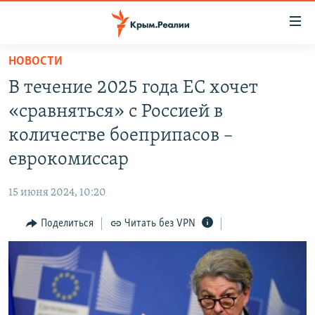
Доступность
ссылки
Вернуться
НОВОСТИ
к
НОВОСТИ
В течение 2025 года ЕС хочет
основному
СПЕЦПРОЕКТЫ
содержанию
«сравняться» с Россией в
ВОДА
Вернутся
ГРУЗ 200
количестве боеприпасов –
к
ИСТОРИЯ
КАРТА ВОЕННЫХ ОБЪЕКТОВ КРЫМА
еврокомиссар
главной
ЕЩЕ
11 ЛЕТ ОККУПАЦИИ КРЫМА. 11 ИСТОРИЙ СОПРОТИВЛЕНИЯ
навигации
15 июня 2024, 10:20
Вернутся
РАДІО СВОБОДА
ИНТЕРАКТИВ
к
Поделиться
Читать без VPN
КАК ОБОЙТИ БЛОКИРОВКУ
ИНФОГРАФИКА
поиску
ТЕЛЕПРОЕКТ КРЫМ.РЕАЛИИ
Українською
СОВЕТЫ ПРАВОЗАЩИТНИКОВ
Qırımtatar
ПРОПАВШИЕ БЕЗ ВЕСТИ