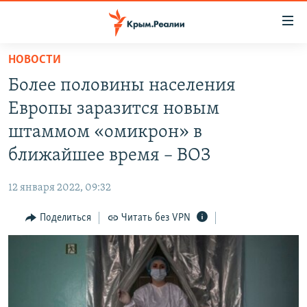
Доступность
ссылки
Вернуться
НОВОСТИ
к
НОВОСТИ
Более половины населения
основному
СПЕЦПРОЕКТЫ
содержанию
Европы заразится новым
ВОДА
Вернутся
ГРУЗ 200
штаммом «омикрон» в
к
ИСТОРИЯ
КАРТА ВОЕННЫХ ОБЪЕКТОВ КРЫМА
ближайшее время – ВОЗ
главной
ЕЩЕ
11 ЛЕТ ОККУПАЦИИ КРЫМА. 11 ИСТОРИЙ СОПРОТИВЛЕНИЯ
навигации
12 января 2022, 09:32
Вернутся
РАДІО СВОБОДА
ИНТЕРАКТИВ
к
Поделиться
Читать без VPN
КАК ОБОЙТИ БЛОКИРОВКУ
ИНФОГРАФИКА
поиску
ТЕЛЕПРОЕКТ КРЫМ.РЕАЛИИ
Українською
СОВЕТЫ ПРАВОЗАЩИТНИКОВ
Qırımtatar
ПРОПАВШИЕ БЕЗ ВЕСТИ