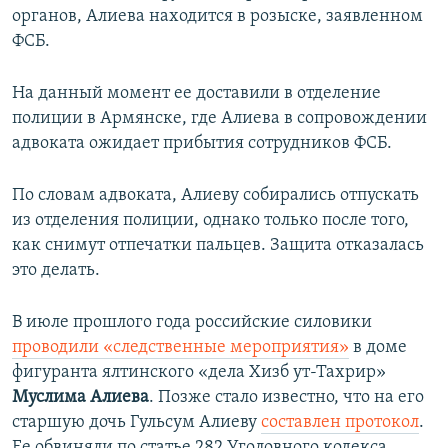
органов, Алиева находится в розыске, заявленном
ФСБ.
На данный момент ее доставили в отделение
полиции в Армянске, где Алиева в сопровождении
адвоката ожидает прибытия сотрудников ФСБ.
По словам адвоката, Алиеву собирались отпускать
из отделения полиции, однако только после того,
как снимут отпечатки пальцев. Защита отказалась
это делать.
В июле прошлого года российские силовики
проводили «следственные мероприятия»
​ в доме
фигуранта ялтинского «дела Хизб ут-Тахрир»
Муслима Алиева
.
Позже стало известно, что на его
старшую дочь Гульсум Алиеву
составлен протокол
.
Ее обвиняли по статье 282 Уголовного кодекса