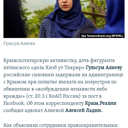
ПРИСОЕДИНЯЙТЕСЬ!
ПОБЕДИТЕЛЕЙ НЕ СУДЯТ?
КРЫМ.НЕПОКОРЕННЫЙ
ELIFBE
УКРАИНСКАЯ ПРОБЛЕМА КРЫМА
Все сайты RFE/RL
Гульсум Алиева
Крымскотатарскую активистку, дочь фигуранта
ялтинского «дела Хизб ут-Тахрир»
Гульсум Алиеву
российские силовики задержали на админгранице
с Крымом при попытке въехать на полуостров по
обвинению в «возбуждении ненависти либо
вражды» (ст. 20.3.1 КоАП России) за пост в
Facebook. Об этом корреспонденту
Крым.Реалии
сообщил адвокат Алиевой
Алексей Ладин.
Как объяснили сотрудники правоохранительных